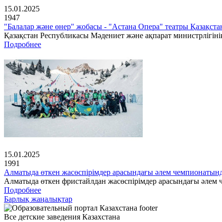
15.01.2025
1947
"Балалар және өнер" жобасы - "Астана Опера" театры Қазақс
Қазақстан Республикасы Мәдениет және ақпарат министрлігінің
Подробнее
15.01.2025
1991
Алматыда өткен жасөспірімдер арасындағы әлем чемпионатын
Алматыда өткен фристайлдан жасөспірімдер арасындағы әлем ч
Подробнее
Барлық жаңалықтар
Все детские заведения Казахстана