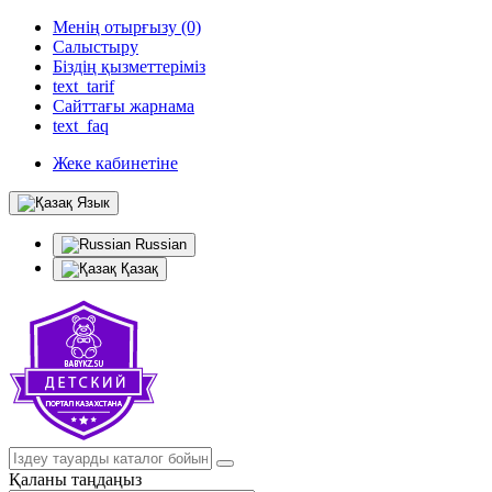
Менің отырғызу (0)
Салыстыру
Біздің қызметтеріміз
text_tarif
Сайттағы жарнама
text_faq
Жеке кабинетіне
Язык
Russian
Қазақ
Қаланы таңдаңыз