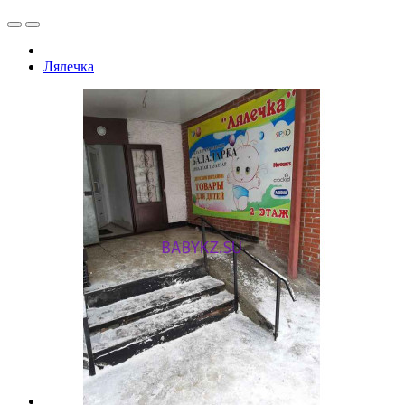
Лялечка