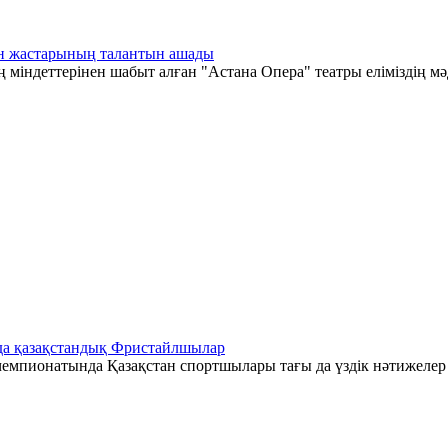
тан жастарының талантын ашады
 міндеттерінен шабыт алған "Астана Опера" театры еліміздің мә
да қазақстандық Фристайлшылар
емпионатында Қазақстан спортшылары тағы да үздік нәтижелер к