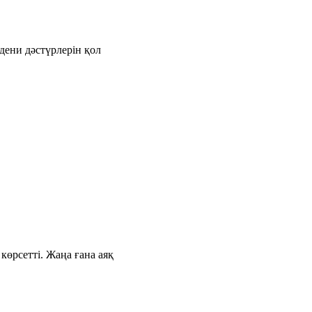
дени дәстүрлерін қол
өрсетті. Жаңа ғана аяқ