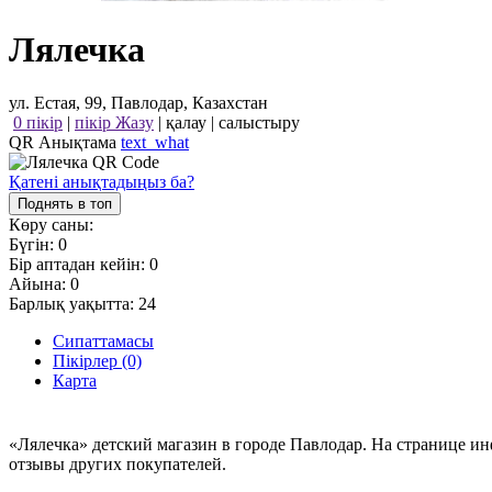
Лялечка
ул. Естая, 99, Павлодар, Казахстан
0 пікір
|
пікір Жазу
|
қалау
|
салыстыру
QR Анықтама
text_what
Қатені анықтадыңыз ба?
Поднять в топ
Көру саны:
Бүгін:
0
Бір аптадан кейін:
0
Айына:
0
Барлық уақытта:
24
Сипаттамасы
Пікірлер (0)
Карта
«Лялечка» детский магазин в городе Павлодар. На странице и
отзывы других покупателей.