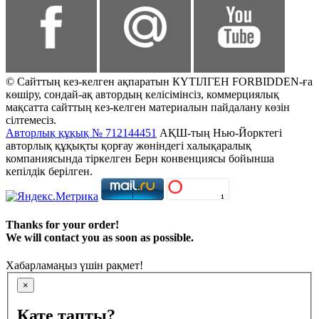
© Сайттың кез-келген ақпаратын КҮТІЛГЕН FORBIDDEN-ға
көшіру, сондай-ақ автордың келісімінсіз, коммерциялық
мақсатта сайттың кез-келген материалын пайдалану көзін
сілтемесіз.
Авторлық құқық № 712144451
АҚШ-тың Нью-Йорктегі
авторлық құқықты қорғау жөніндегі халықаралық
компаниясында тіркелген Берн конвенциясы бойынша
кепілдік берілген.
Thanks for your order!
We will contact you as soon as possible.
Хабарламаңыз үшін рақмет!
×
Қате тапты?