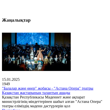
Жаңалықтар
15.01.2025
1949
"Балалар және өнер" жобасы - "Астана Опера" театры
Қазақстан жастарының талантын ашады
Қазақстан Республикасы Мәдениет және ақпарат
министрлігінің міндеттерінен шабыт алған "Астана Опера"
театры еліміздің мәдени дәстүрлерін қол