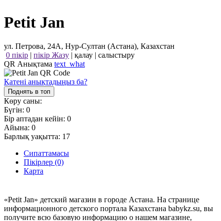
Petit Jan
ул. Петрова, 24А, Нур-Султан (Астана), Казахстан
0 пікір
|
пікір Жазу
|
қалау
|
салыстыру
QR Анықтама
text_what
Қатені анықтадыңыз ба?
Поднять в топ
Көру саны:
Бүгін:
0
Бір аптадан кейін:
0
Айына:
0
Барлық уақытта:
17
Сипаттамасы
Пікірлер (0)
Карта
«Petit Jan» детский магазин в городе Астана. На странице
информационного детского портала Казахстана babykz.su, вы
получите всю базовую информацию о нашем магазине,