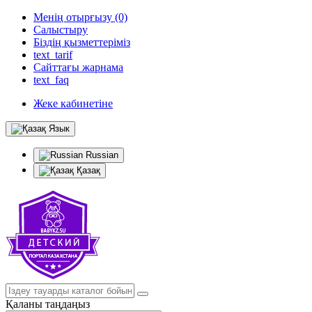
Менің отырғызу (0)
Салыстыру
Біздің қызметтеріміз
text_tarif
Сайттағы жарнама
text_faq
Жеке кабинетіне
Язык
Russian
Қазақ
Қаланы таңдаңыз