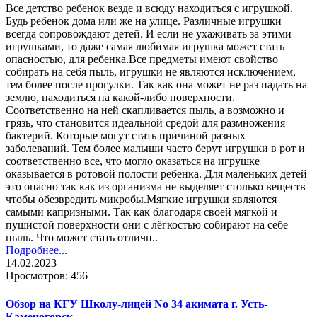
Все детство ребенок везде и всюду находиться с игрушкой.
Будь ребенок дома или же на улице. Различные игрушки
всегда сопровождают детей. И если не ухаживать за этими
игрушками, то даже самая любимая игрушка может стать
опасностью, для ребенка.Все предметы имеют свойство
собирать на себя пыль, игрушки не являются исключением,
тем более после прогулки. Так как она может не раз падать на
землю, находиться на какой-либо поверхности.
Соответственно на ней скапливается пыль, а возможно и
грязь, что становится идеальной средой для размножения
бактерий. Которые могут стать причиной разных
заболеваний. Тем более малыши часто берут игрушки в рот и
соответственно все, что могло оказаться на игрушке
оказывается в ротовой полости ребенка. Для маленьких детей
это опасно так как из организма не выделяет столько веществ
чтобы обезвредить микробы.Мягкие игрушки являются
самыми капризными. Так как благодаря своей мягкой и
пушистой поверхности они с лёгкостью собирают на себе
пыль. Что может стать отличн..
Подробнее...
14.02.2023
Просмотров: 456
Обзор на КГУ Школу-лицей No 34 акимата г. Усть-
Каменогорск