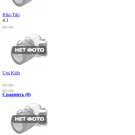
Riki-Tiki
4.1
Uni Kids
Сравнить (0)