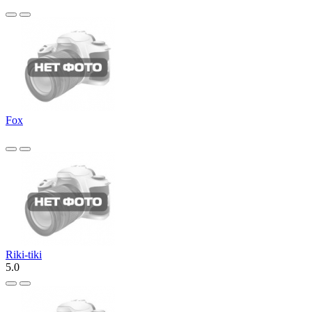
Fox
Riki-tiki
5.0