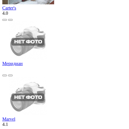
Carter's
4.0
Меридиан
Marvel
4.1