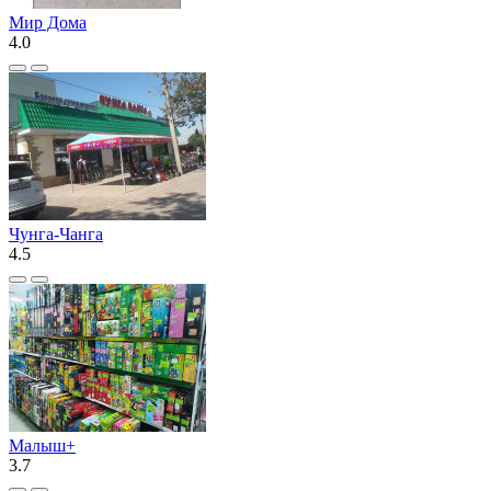
Мир Дома
4.0
Чунга-Чанга
4.5
Малыш+
3.7