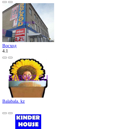
Восход
4.1
Balabala. kz