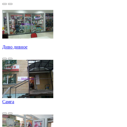
Диво дивное
Самға