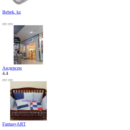
Bebek. kz
Андерсен
4.4
FantasyART