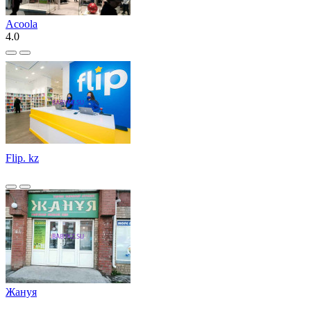
Acoola
4.0
Flip. kz
Жануя