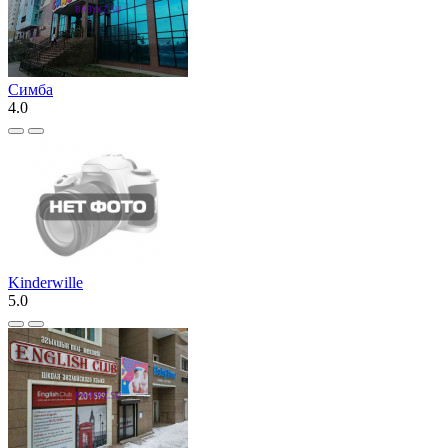
Симба
4.0
Kinderwille
5.0