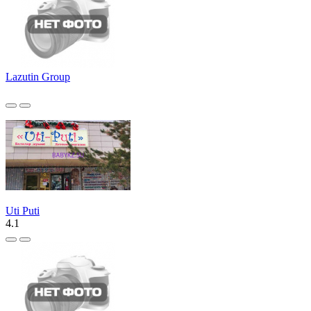
Lazutin Group
Uti Puti
4.1