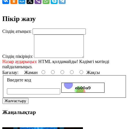
Пікір жазу
Сіздің атыңыз:
Сіздің пікіріңіз:
Назар аударыңыз:
HTML қолдамайды! Кәдімгі мәтінді
пайдаланыңыз.
Бағалау:
Жаман
Жақсы
Введите код
Жалғастыру
Жаңалықтар