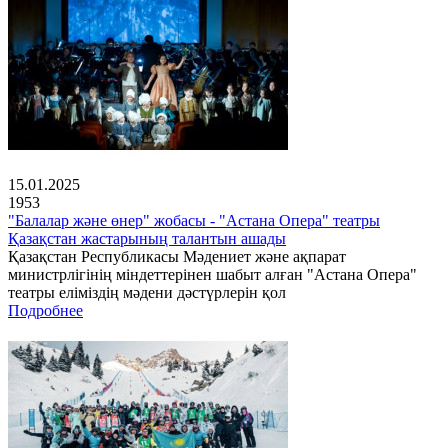
15.01.2025
1953
"Балалар және өнер" жобасы - "Астана Опера" театры
Қазақстан жастарының талантын ашады
Қазақстан Республикасы Мәдениет және ақпарат
министрлігінің міндеттерінен шабыт алған "Астана Опера"
театры еліміздің мәдени дәстүрлерін қол
Подробнее