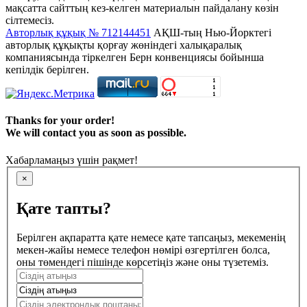
мақсатта сайттың кез-келген материалын пайдалану көзін
сілтемесіз.
Авторлық құқық № 712144451
АҚШ-тың Нью-Йорктегі
авторлық құқықты қорғау жөніндегі халықаралық
компаниясында тіркелген Берн конвенциясы бойынша
кепілдік берілген.
Thanks for your order!
We will contact you as soon as possible.
Хабарламаңыз үшін рақмет!
×
Қате тапты?
Берілген ақпаратта қате немесе қате тапсаңыз, мекеменің
мекен-жайы немесе телефон нөмірі өзгертілген болса,
оны төмендегі пішінде көрсетіңіз және оны түзетеміз.