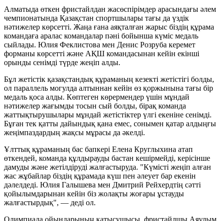
Алматыда өткен фристайлдан жасөспірімдер арасындағы әлем
чемпионатында Қазақстан спортшылары тағы да үздік
нәтижелер көрсетті. Жаңа ғана аяқталған жарыс біздің құрама
командаға аралас командалар пәні бойынша күміс медаль
сыйлады. Юлия Феклистова мен Денис Розруба керемет
форманы көрсетті және АҚШ командасынан кейін екінші
орынды сенімді түрде жеңіп алды.
Бұл жетістік қазақстандық құраманың кезекті жетістігі болды,
ол параллель могулда алтыннан кейін өз қоржынына тағы бір
медаль қоса алды. Көптеген көрермендер үшін мұндай
нәтижелер жағымды тосын сый болды, бірақ команда
жаттықтырушылары мұндай жетістіктер үлгі екеніне сенімді.
Бұған тек қатты дайындық қана емес, сонымен қатар алдыңғы
жеңімпаздардың жақсы мұрасы да әкелді.
Ұлттық құраманың бас бапкері Елена Круглыхина атап
өткендей, команда құлдырауды бастан кешірмейді, керісінше
дамуды және жетілдіруді жалғастыруда. "Күмісті жеңіп алған
жас жұбайлар біздің құрамада күш пен әлеует бар екенін
дәлелдеді. Юлия Галышева мен Дмитрий Рейхердтің сәтті
қойылымдарынан кейін біз жолақты жоғары ұстауды
жалғастырдық", — деді ол.
Олимпиада ойындарының қатысушысы, фристайлшы Аяулым