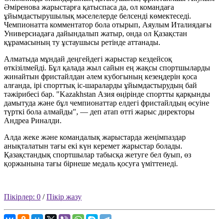
Әміренова жарыстарға қатыспаса да, ол командаға
ұйымдастырушылық мәселелерде белсенді көмектеседі.
Чемпионатта комментатор бола отырып, Аяулым Италиядағы
Универсиадаға дайындалып жатыр, онда ол Қазақстан
құрамасының ту ұстаушысы ретінде аттанады.
Алматыда мұндай деңгейдегі жарыстар кездейсоқ
өткізілмейді. Бұл қалада жыл сайын ең жақсы спортшыларды
жинайтын фристайлдан әлем кубогының кезеңдерін қоса
алғанда, ірі спорттық іс-шараларды ұйымдастырудың бай
тәжірибесі бар. "Kazakhstan Азия өңірінде спортты қарқынды
дамытуда және бұл чемпионаттар елдегі фристайлдың өсуіне
түрткі бола алмайды", — деп атап өтті жарыс директоры
Андреа Риналди.
Алда жеке және командалық жарыстарда жеңімпаздар
анықталатын тағы екі күн керемет жарыстар болады.
Қазақстандық спортшылар табысқа жетуге бел буып, өз
қоржынына тағы бірнеше медаль қосуға үміттенеді.
Пікірлер: 0
/
Пікір жазу