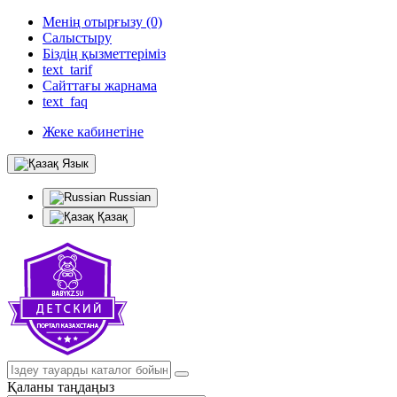
Менің отырғызу (0)
Салыстыру
Біздің қызметтеріміз
text_tarif
Сайттағы жарнама
text_faq
Жеке кабинетіне
Язык
Russian
Қазақ
Қаланы таңдаңыз