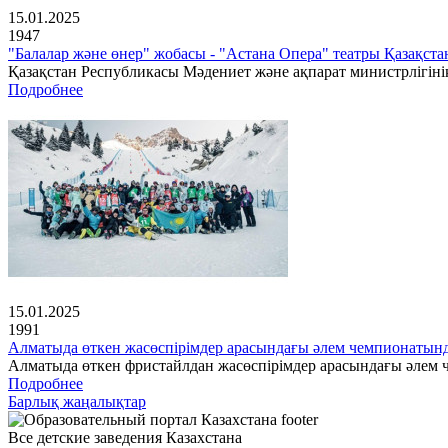
15.01.2025
1947
"Балалар және өнер" жобасы - "Астана Опера" театры Қазақс
Қазақстан Республикасы Мәдениет және ақпарат министрлігінің
Подробнее
15.01.2025
1991
Алматыда өткен жасөспірімдер арасындағы әлем чемпионатын
Алматыда өткен фристайлдан жасөспірімдер арасындағы әлем ч
Подробнее
Барлық жаңалықтар
Все детские заведения Казахстана