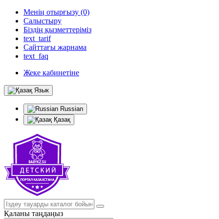
Менің отырғызу (0)
Салыстыру
Біздің қызметтеріміз
text_tarif
Сайттағы жарнама
text_faq
Жеке кабинетіне
Язык
Russian
Қазақ
Қаланы таңдаңыз