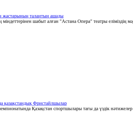
тан жастарының талантын ашады
 міндеттерінен шабыт алған "Астана Опера" театры еліміздің мә
да қазақстандық Фристайлшылар
емпионатында Қазақстан спортшылары тағы да үздік нәтижелер к