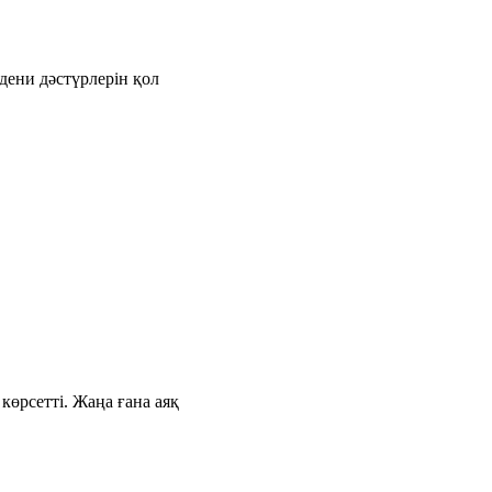
дени дәстүрлерін қол
өрсетті. Жаңа ғана аяқ