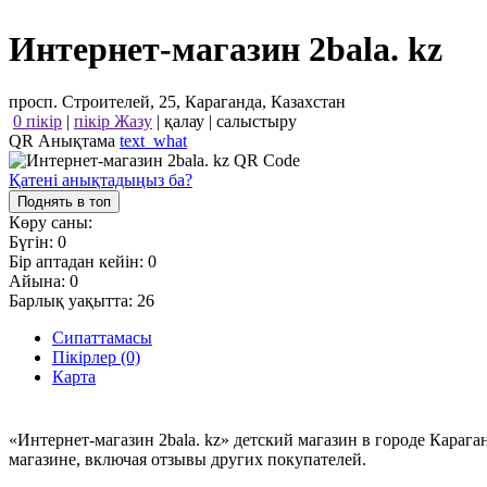
Интернет-магазин 2bala. kz
просп. Строителей, 25, Караганда, Казахстан
0 пікір
|
пікір Жазу
|
қалау
|
салыстыру
QR Анықтама
text_what
Қатені анықтадыңыз ба?
Поднять в топ
Көру саны:
Бүгін:
0
Бір аптадан кейін:
0
Айына:
0
Барлық уақытта:
26
Сипаттамасы
Пікірлер (0)
Карта
«Интернет-магазин 2bala. kz» детский магазин в городе Караг
магазине, включая отзывы других покупателей.