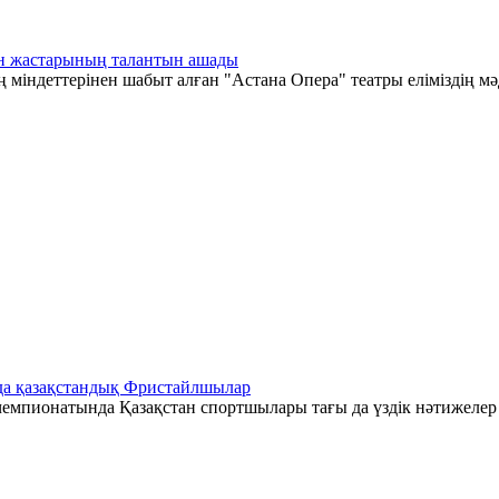
тан жастарының талантын ашады
 міндеттерінен шабыт алған "Астана Опера" театры еліміздің мә
да қазақстандық Фристайлшылар
емпионатында Қазақстан спортшылары тағы да үздік нәтижелер к