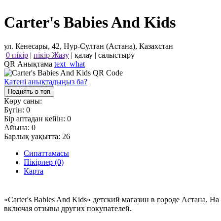
Carter's Babies And Kids
ул. Кенесары, 42, Нур-Султан (Астана), Казахстан
0 пікір
|
пікір Жазу
|
қалау
|
салыстыру
QR Анықтама
text_what
Қатені анықтадыңыз ба?
Поднять в топ
Көру саны:
Бүгін:
0
Бір аптадан кейін:
0
Айына:
0
Барлық уақытта:
26
Сипаттамасы
Пікірлер (0)
Карта
«Carter's Babies And Kids» детский магазин в городе Астана.
включая отзывы других покупателей.