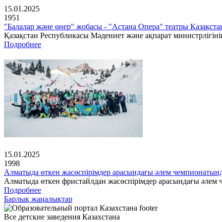
15.01.2025
1951
"Балалар және өнер" жобасы - "Астана Опера" театры Қазақс
Қазақстан Республикасы Мәдениет және ақпарат министрлігінің
Подробнее
15.01.2025
1998
Алматыда өткен жасөспірімдер арасындағы әлем чемпионатын
Алматыда өткен фристайлдан жасөспірімдер арасындағы әлем ч
Подробнее
Барлық жаңалықтар
Все детские заведения Казахстана