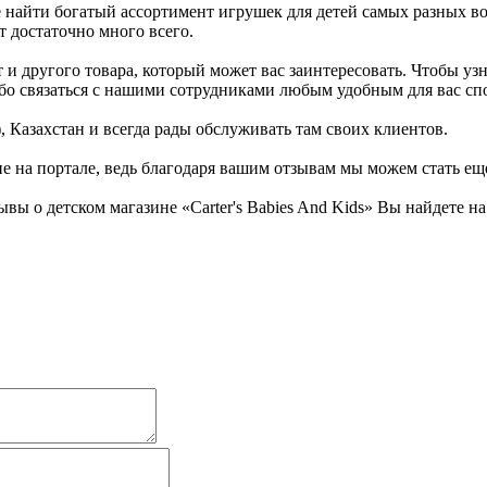
те найти богатый ассортимент игрушек для детей самых разных в
т достаточно много всего.
и другого товара, который может вас заинтересовать. Чтобы узн
либо связаться с нашими сотрудниками любым удобным для вас сп
, Казахстан и всегда рады обслуживать там своих клиентов.
не на портале, ведь благодаря вашим отзывам мы можем стать ещ
вы о детском магазине «Carter's Babies And Kids» Вы найдете н