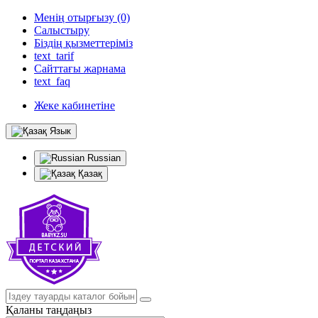
Менің отырғызу (0)
Салыстыру
Біздің қызметтеріміз
text_tarif
Сайттағы жарнама
text_faq
Жеке кабинетіне
Язык
Russian
Қазақ
Қаланы таңдаңыз