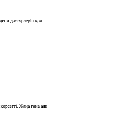
дени дәстүрлерін қол
өрсетті. Жаңа ғана аяқ