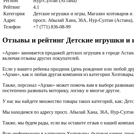
Регион
Нур-Султан (Астана)
Рейтинг
4.1
Категория
Детские игрушки и игры, Магазин хозтоваров и
Адрес
просп. Абылай Хана, 36А, Нур-Султан (Астана),
Телефон
+7 (771) 836-08-99
Отзывы и рейтинг Детские игрушки и 
«Арзан» занимается продажей детских игрушек в городе Астан
включая отзывы других покупателей.
Если у вашего ребенка праздник (день рождение или любой дру
«Арзан», как и любая другая компания из категории Хозтовары,
Также, персонал «Арзан» может помочь вам в выборе развивающ
постепенно развивать моторику, логику и многое другое.
У нас вы найдете множество товары таких категорий, как: Дет
Мы находимся по адресу просп. Абылай Хана, 36А, Нур-Султан 
Также, мы будем рады, если вы оставите отзыв о нашей компан
Всю информацию в категории Хозтовары, бытовая химия, проче