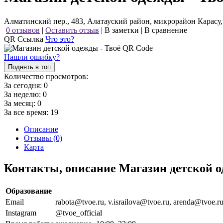
Алматинский пер., 483, Алатауский район, микрорайон Карасу
0 отзывов
|
Оставить отзыв
|
В заметки
|
В сравнение
QR Ссылка
Что это?
Нашли ошибку?
Поднять в топ
Количество просмотров:
За сегодня:
0
За неделю:
0
За месяц:
0
За все время:
19
Описание
Отзывы (0)
Карта
Контакты, описание Магазин детской 
Образование
Email
rabota@tvoe.ru, v.israilova@tvoe.ru, arenda@tvoe.r
Instagram
@tvoe_official