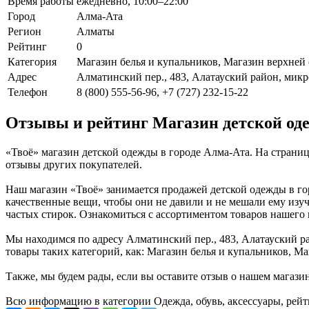
Время работы
ежедневно, 10:00–22:00
Город
Алма-Ата
Регион
Алматы
Рейтинг
0
Категория
Магазин белья и купальников, Магазин верхней
Адрес
Алматинский пер., 483, Алатауский район, микр
Телефон
8 (800) 555-56-96, +7 (727) 232-15-22
Отзывы и рейтинг Магазин детской од
«Твоё» магазин детской одежды в городе Алма-Ата. На страни
отзывы других покупателей.
Наш магазин «Твоё» занимается продажей детской одежды в гор
качественные вещи, чтобы они не давили и не мешали ему изуч
частых стирок. Ознакомиться с ассортиментом товаров нашего 
Мы находимся по адресу Алматинский пер., 483, Алатауский ра
товары таких категорий, как: Магазин белья и купальников, 
Также, мы будем рады, если вы оставите отзыв о нашем магази
Всю информацию в категории Одежда, обувь, аксессуары, рейт