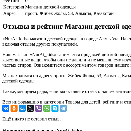
Рейтинг
0
Категория
Магазин детской одежды
Адрес
просп. Жибек Жолы, 53, Алматы, Казахстан
Отзывы и рейтинг Магазин детской од
«NurAi_kids» магазин детской одежды в городе Алма-Ата. На 
включая отзывы других покупателей.
Наш магазин «NurAi_kids» занимается продажей детской одежды
качественные вещи, чтобы они не давили и не мешали ему изуч
частых стирок. Ознакомиться с ассортиментом товаров нашего 
Мы находимся по адресу просп. Жибек Жолы, 53, Алматы, Казах
детской одежды.
Также, мы будем рады, если вы оставите отзыв о нашем магази
Всю информацию в категории Товары для детей, рейтинг и отз
Ещё никто не оставил отзыв.
Напишите свой отзыв о «NurAi_kids»