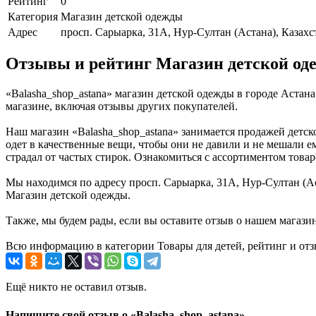
Рейтинг
0
Категория
Магазин детской одежды
Адрес
просп. Сарыарка, 31А, Нур-Султан (Астана), Казахс
Отзывы и рейтинг Магазин детской оде
«Balasha_shop_astana» магазин детской одежды в городе Аста
магазине, включая отзывы других покупателей.
Наш магазин «Balasha_shop_astana» занимается продажей детск
одет в качественные вещи, чтобы они не давили и не мешали е
страдал от частых стирок. Ознакомиться с ассортиментом това
Мы находимся по адресу просп. Сарыарка, 31А, Нур-Султан (Ас
Магазин детской одежды.
Также, мы будем рады, если вы оставите отзыв о нашем магази
Всю информацию в категории Товары для детей, рейтинг и отз
Ещё никто не оставил отзыв.
Напишите свой отзыв о «Balasha_shop_astana»