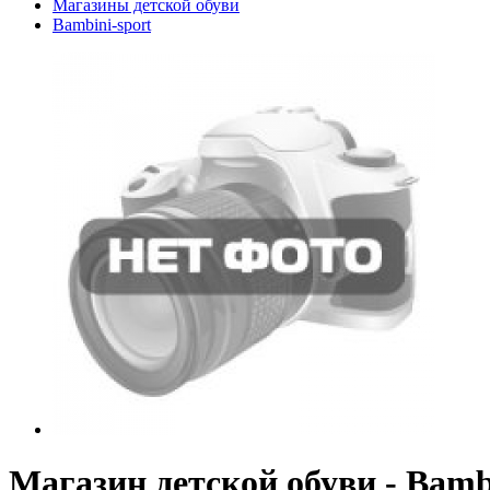
Магазины детской обуви
Bambini-sport
Магазин детской обуви - Bamb