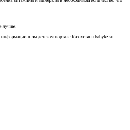
ебенка витамины и минералы в необходимом количестве, что
е лучше!
 информационном детском портале Казахстана babykz.su.