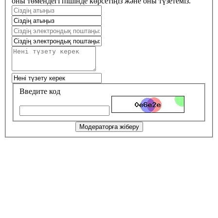
оны төмендегі пішінде көрсетіңіз және оны түзетеміз.
Введите код
Модераторға жіберу