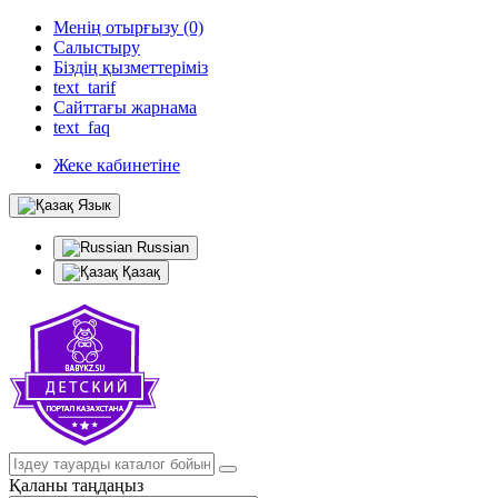
Менің отырғызу (0)
Салыстыру
Біздің қызметтеріміз
text_tarif
Сайттағы жарнама
text_faq
Жеке кабинетіне
Язык
Russian
Қазақ
Қаланы таңдаңыз