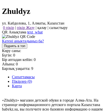
Zhuldyz
ул. Кабдолова, 1, Алматы, Казахстан
0 пікір
|
пікір Жазу
|
қалау
|
салыстыру
QR Анықтама
text_what
Қатені анықтадыңыз ба?
Поднять в топ
Көру саны:
Бүгін:
0
Бір аптадан кейін:
0
Айына:
0
Барлық уақытта:
9
Сипаттамасы
Пікірлер (0)
Карта
«Zhuldyz» магазин детской обуви в городе Алма-Ата. На
странице информационного детского портала Казахстана
babykz.su, вы получите всю базовую информацию о нашем