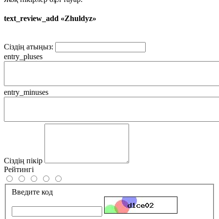
text_review_add «Zhuldyz»
Сіздің атыңыз:
entry_pluses
entry_minuses
Сіздің пікір
Рейтингі
Введите код