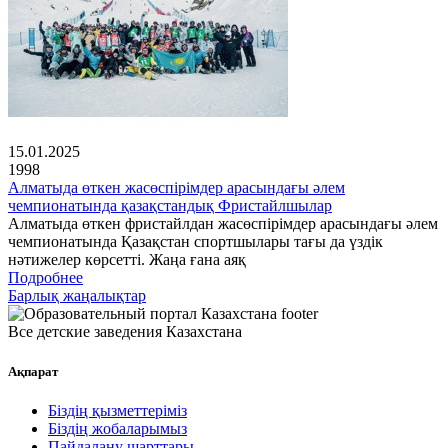
15.01.2025
1998
Алматыда өткен жасөспірімдер арасындағы әлем
чемпионатында қазақстандық Фристайлшылар
Алматыда өткен фристайлдан жасөспірімдер арасындағы әлем
чемпионатында Қазақстан спортшылары тағы да үздік
нәтижелер көрсетті. Жаңа ғана аяқ
Подробнее
Барлық жаңалықтар
Все детские заведения Казахстана
Ақпарат
Біздің қызметтеріміз
Біздің жобаларымыз
Пайдалану шарттары