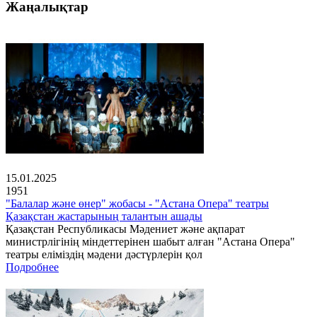
Жаңалықтар
15.01.2025
1951
"Балалар және өнер" жобасы - "Астана Опера" театры
Қазақстан жастарының талантын ашады
Қазақстан Республикасы Мәдениет және ақпарат
министрлігінің міндеттерінен шабыт алған "Астана Опера"
театры еліміздің мәдени дәстүрлерін қол
Подробнее