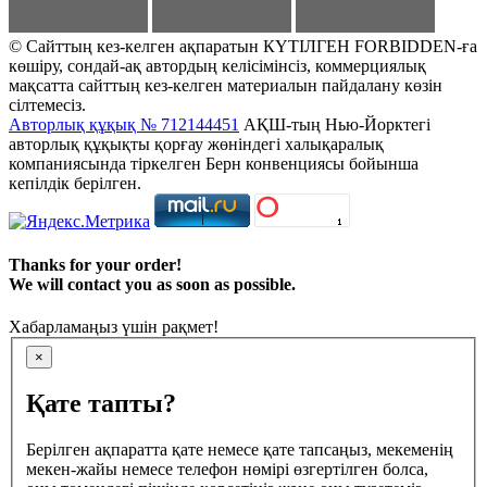
© Сайттың кез-келген ақпаратын КҮТІЛГЕН FORBIDDEN-ға
көшіру, сондай-ақ автордың келісімінсіз, коммерциялық
мақсатта сайттың кез-келген материалын пайдалану көзін
сілтемесіз.
Авторлық құқық № 712144451
АҚШ-тың Нью-Йорктегі
авторлық құқықты қорғау жөніндегі халықаралық
компаниясында тіркелген Берн конвенциясы бойынша
кепілдік берілген.
Thanks for your order!
We will contact you as soon as possible.
Хабарламаңыз үшін рақмет!
×
Қате тапты?
Берілген ақпаратта қате немесе қате тапсаңыз, мекеменің
мекен-жайы немесе телефон нөмірі өзгертілген болса,