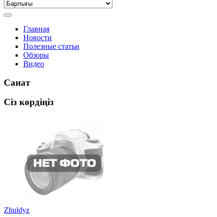
Главная
Новости
Полезные статьи
Обзоры
Видео
Санат
Сіз көрдіңіз
Zhuldyz