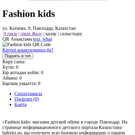
Fashion kids
ул. Катаева, 9, Павлодар, Казахстан
0 пікір
|
пікір Жазу
|
қалау
|
салыстыру
QR Анықтама
text_what
Қатені анықтадыңыз ба?
Поднять в топ
Көру саны:
Бүгін:
0
Бір аптадан кейін:
0
Айына:
0
Барлық уақытта:
9
Сипаттамасы
Пікірлер (0)
Карта
«Fashion kids» магазин детской обуви в городе Павлодар. На
странице информационного детского портала Казахстана
babykz.su, вы получите всю базовую информацию о нашем