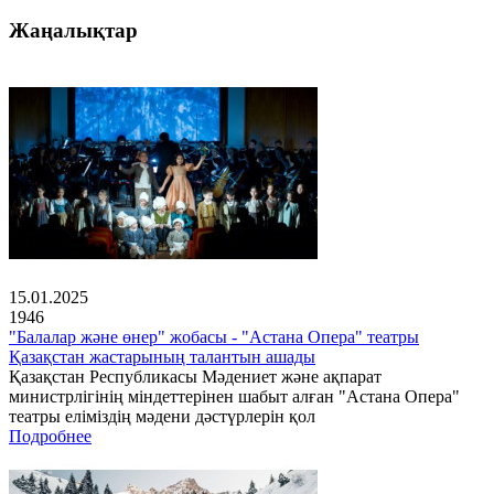
Жаңалықтар
15.01.2025
1946
"Балалар және өнер" жобасы - "Астана Опера" театры
Қазақстан жастарының талантын ашады
Қазақстан Республикасы Мәдениет және ақпарат
министрлігінің міндеттерінен шабыт алған "Астана Опера"
театры еліміздің мәдени дәстүрлерін қол
Подробнее