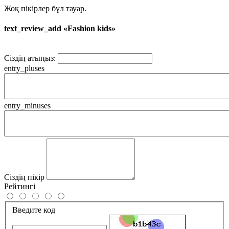
Жоқ пікірлер бұл тауар.
text_review_add «Fashion kids»
Сіздің атыңыз:
entry_pluses
entry_minuses
Сіздің пікір
Рейтингі
Введите код