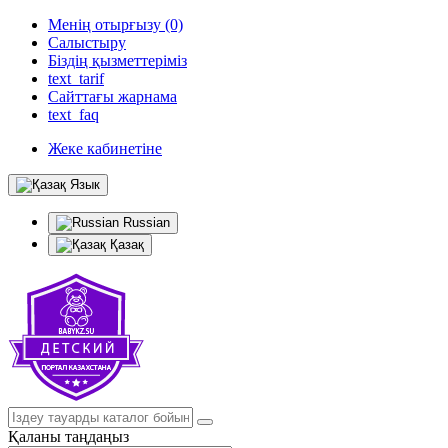
Менің отырғызу (0)
Салыстыру
Біздің қызметтеріміз
text_tarif
Сайттағы жарнама
text_faq
Жеке кабинетіне
Язык
Russian
Қазақ
Қаланы таңдаңыз