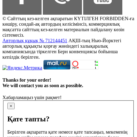
© Сайттың кез-келген ақпаратын КҮТІЛГЕН FORBIDDEN-ға
көшіру, сондай-ақ автордың келісімінсіз, коммерциялық
мақсатта сайттың кез-келген материалын пайдалану көзін
сілтемесіз.
Авторлық құқық № 712144451
АҚШ-тың Нью-Йорктегі
авторлық құқықты қорғау жөніндегі халықаралық
компаниясында тіркелген Берн конвенциясы бойынша
кепілдік берілген.
Thanks for your order!
We will contact you as soon as possible.
Хабарламаңыз үшін рақмет!
×
Қате тапты?
Берілген ақпаратта қате немесе қате тапсаңыз, мекеменің