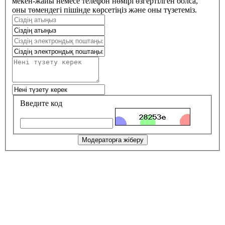
мекен-жайы немесе телефон нөмірі өзгертілген болса,
оны төмендегі пішінде көрсетіңіз және оны түзетеміз.
Введите код
Модераторға жіберу