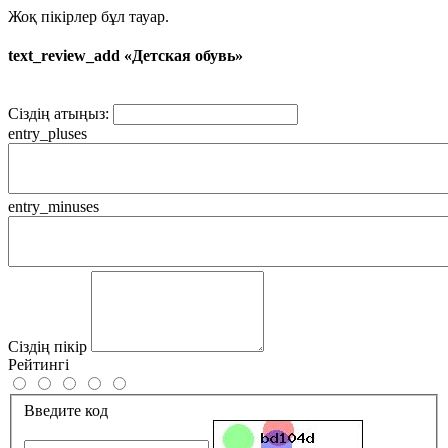
Жоқ пікірлер бұл тауар.
text_review_add «Детская обувь»
Сіздің атыңыз:
entry_pluses
entry_minuses
Сіздің пікір
Рейтингі
Введите код