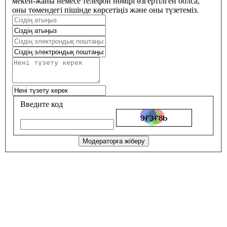
мекен-жайы немесе телефон нөмірі өзгертілген болса,
оны төмендегі пішінде көрсетіңіз және оны түзетеміз.
Введите код
Модераторға жіберу