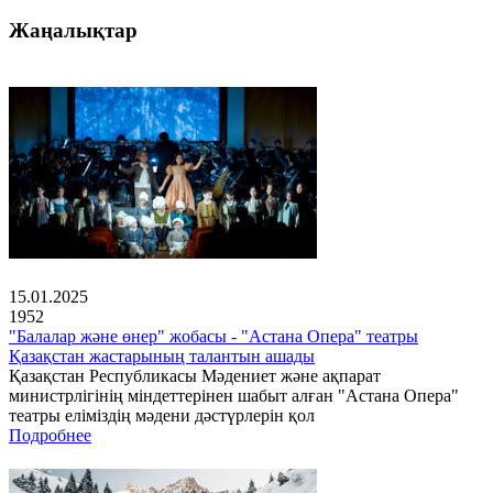
Жаңалықтар
15.01.2025
1952
"Балалар және өнер" жобасы - "Астана Опера" театры
Қазақстан жастарының талантын ашады
Қазақстан Республикасы Мәдениет және ақпарат
министрлігінің міндеттерінен шабыт алған "Астана Опера"
театры еліміздің мәдени дәстүрлерін қол
Подробнее