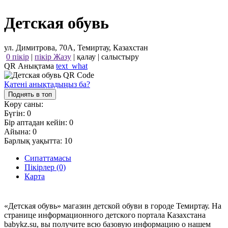
Детская обувь
ул. Димитрова, 70А, Темиртау, Казахстан
0 пікір
|
пікір Жазу
|
қалау
|
салыстыру
QR Анықтама
text_what
Қатені анықтадыңыз ба?
Поднять в топ
Көру саны:
Бүгін:
0
Бір аптадан кейін:
0
Айына:
0
Барлық уақытта:
10
Сипаттамасы
Пікірлер (0)
Карта
«Детская обувь» магазин детской обуви в городе Темиртау. На
странице информационного детского портала Казахстана
babykz.su, вы получите всю базовую информацию о нашем