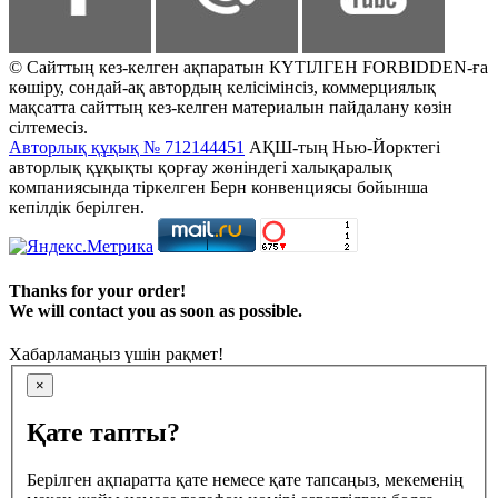
© Сайттың кез-келген ақпаратын КҮТІЛГЕН FORBIDDEN-ға
көшіру, сондай-ақ автордың келісімінсіз, коммерциялық
мақсатта сайттың кез-келген материалын пайдалану көзін
сілтемесіз.
Авторлық құқық № 712144451
АҚШ-тың Нью-Йорктегі
авторлық құқықты қорғау жөніндегі халықаралық
компаниясында тіркелген Берн конвенциясы бойынша
кепілдік берілген.
Thanks for your order!
We will contact you as soon as possible.
Хабарламаңыз үшін рақмет!
×
Қате тапты?
Берілген ақпаратта қате немесе қате тапсаңыз, мекеменің