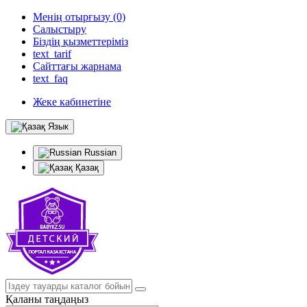
Менің отырғызу (0)
Салыстыру
Біздің қызметтеріміз
text_tarif
Сайттағы жарнама
text_faq
Жеке кабинетіне
Язык
Russian
Қазақ
Қаланы таңдаңыз