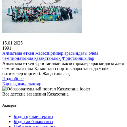
15.01.2025
1991
Алматыда өткен жасөспірімдер арасындағы әлем
чемпионатында қазақстандық Фристайлшылар
Алматыда өткен фристайлдан жасөспірімдер арасындағы әлем
чемпионатында Қазақстан спортшылары тағы да үздік
нәтижелер көрсетті. Жаңа ғана аяқ
Подробнее
Барлық жаңалықтар
Все детские заведения Казахстана
Ақпарат
Біздің қызметтеріміз
Біздің жобаларымыз
Пайдалану шарттары