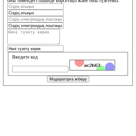
оны төмендегі пішінде көрсетіңіз және оны түзетеміз.
Введите код
Модераторға жіберу