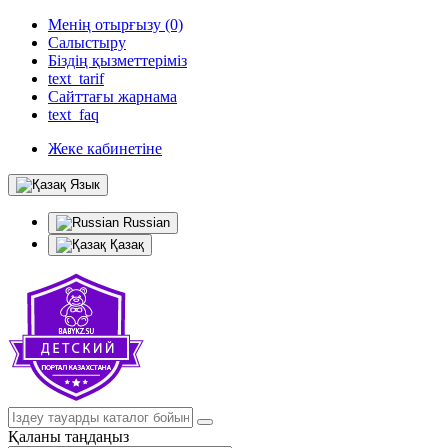
Менің отырғызу (0)
Салыстыру
Біздің қызметтеріміз
text_tarif
Сайттағы жарнама
text_faq
Жеке кабинетіне
Язык
Russian
Қазақ
Қаланы таңдаңыз