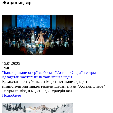
Жаңалықтар
15.01.2025
1946
"Балалар және өнер" жобасы - "Астана Опера" театры
Қазақстан жастарының талантын ашады
Қазақстан Республикасы Мәдениет және ақпарат
министрлігінің міндеттерінен шабыт алған "Астана Опера"
театры еліміздің мәдени дәстүрлерін қол
Подробнее