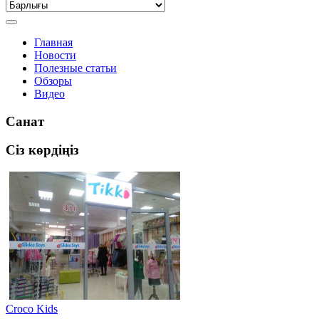
Главная
Новости
Полезные статьи
Обзоры
Видео
Санат
Сіз көрдіңіз
Croco Kids