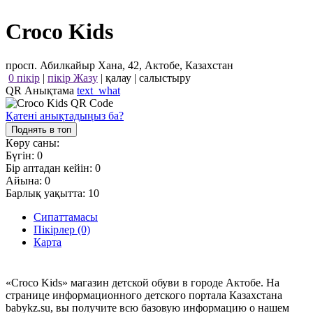
Croco Kids
просп. Абилкайыр Хана, 42, Актобе, Казахстан
0 пікір
|
пікір Жазу
|
қалау
|
салыстыру
QR Анықтама
text_what
Қатені анықтадыңыз ба?
Поднять в топ
Көру саны:
Бүгін:
0
Бір аптадан кейін:
0
Айына:
0
Барлық уақытта:
10
Сипаттамасы
Пікірлер (0)
Карта
«Croco Kids» магазин детской обуви в городе Актобе. На
странице информационного детского портала Казахстана
babykz.su, вы получите всю базовую информацию о нашем