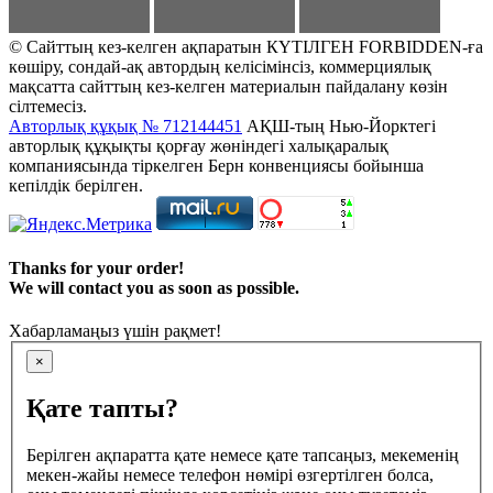
© Сайттың кез-келген ақпаратын КҮТІЛГЕН FORBIDDEN-ға
көшіру, сондай-ақ автордың келісімінсіз, коммерциялық
мақсатта сайттың кез-келген материалын пайдалану көзін
сілтемесіз.
Авторлық құқық № 712144451
АҚШ-тың Нью-Йорктегі
авторлық құқықты қорғау жөніндегі халықаралық
компаниясында тіркелген Берн конвенциясы бойынша
кепілдік берілген.
Thanks for your order!
We will contact you as soon as possible.
Хабарламаңыз үшін рақмет!
×
Қате тапты?
Берілген ақпаратта қате немесе қате тапсаңыз, мекеменің
мекен-жайы немесе телефон нөмірі өзгертілген болса,