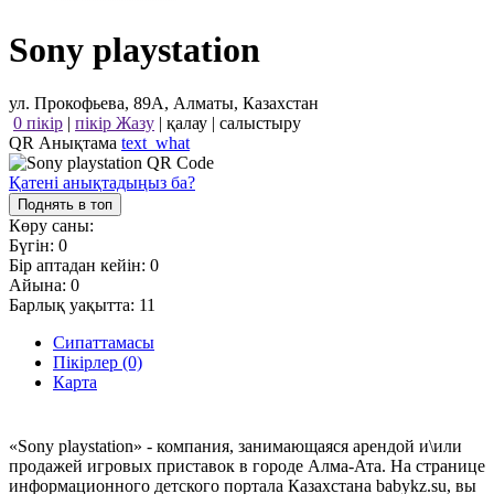
Sony playstation
ул. Прокофьева, 89А, Алматы, Казахстан
0 пікір
|
пікір Жазу
|
қалау
|
салыстыру
QR Анықтама
text_what
Қатені анықтадыңыз ба?
Поднять в топ
Көру саны:
Бүгін:
0
Бір аптадан кейін:
0
Айына:
0
Барлық уақытта:
11
Сипаттамасы
Пікірлер (0)
Карта
«Sony playstation» - компания, занимающаяся арендой и\или
продажей игровых приставок в городе Алма-Ата. На странице
информационного детского портала Казахстана babykz.su, вы