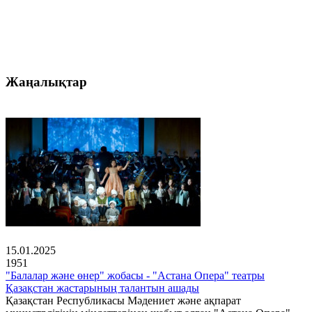
Жаңалықтар
15.01.2025
1951
"Балалар және өнер" жобасы - "Астана Опера" театры
Қазақстан жастарының талантын ашады
Қазақстан Республикасы Мәдениет және ақпарат