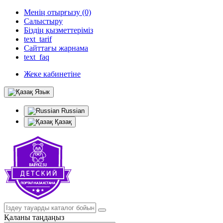
Менің отырғызу (0)
Салыстыру
Біздің қызметтеріміз
text_tarif
Сайттағы жарнама
text_faq
Жеке кабинетіне
Язык
Russian
Қазақ
Қаланы таңдаңыз