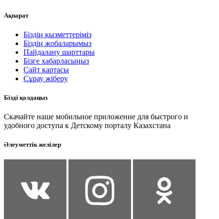
Ақпарат
Біздің қызметтеріміз
Біздің жобаларымыз
Пайдалану шарттары
Бізге хабарласыңыз
Сайт картасы
Сұрау жіберу
Бізді қолдаңыз
Скачайте наше мобильное приложение для быстрого и
удобного доступа к Детскому порталу Казахстана
Әлеуметтік желілер