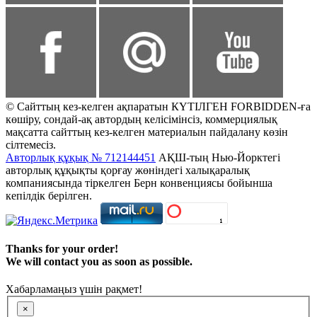
© Сайттың кез-келген ақпаратын КҮТІЛГЕН FORBIDDEN-ға
көшіру, сондай-ақ автордың келісімінсіз, коммерциялық
мақсатта сайттың кез-келген материалын пайдалану көзін
сілтемесіз.
Авторлық құқық № 712144451
АҚШ-тың Нью-Йорктегі
авторлық құқықты қорғау жөніндегі халықаралық
компаниясында тіркелген Берн конвенциясы бойынша
кепілдік берілген.
Thanks for your order!
We will contact you as soon as possible.
Хабарламаңыз үшін рақмет!
×