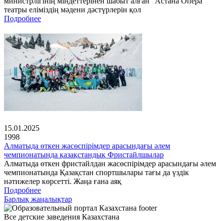
министрлігінің міндеттерінен шабыт алған "Астана Опера"
театры еліміздің мәдени дәстүрлерін қол
Подробнее
15.01.2025
1998
Алматыда өткен жасөспірімдер арасындағы әлем
чемпионатында қазақстандық Фристайлшылар
Алматыда өткен фристайлдан жасөспірімдер арасындағы әлем
чемпионатында Қазақстан спортшылары тағы да үздік
нәтижелер көрсетті. Жаңа ғана аяқ
Подробнее
Барлық жаңалықтар
Все детские заведения Казахстана