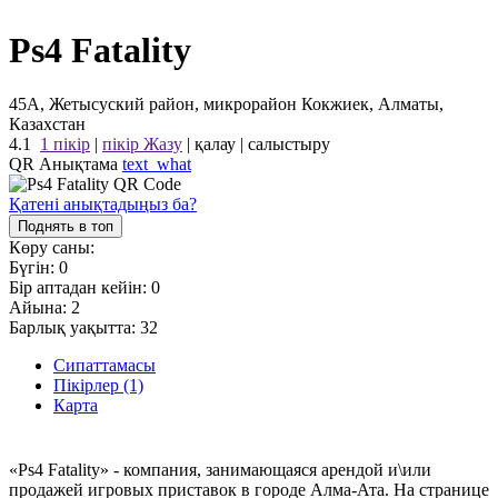
Ps4 Fatality
45А, Жетысуский район, микрорайон Кокжиек, Алматы,
Казахстан
4.1
1 пікір
|
пікір Жазу
|
қалау
|
салыстыру
QR Анықтама
text_what
Қатені анықтадыңыз ба?
Поднять в топ
Көру саны:
Бүгін:
0
Бір аптадан кейін:
0
Айына:
2
Барлық уақытта:
32
Сипаттамасы
Пікірлер (1)
Карта
«Ps4 Fatality» - компания, занимающаяся арендой и\или
продажей игровых приставок в городе Алма-Ата. На странице