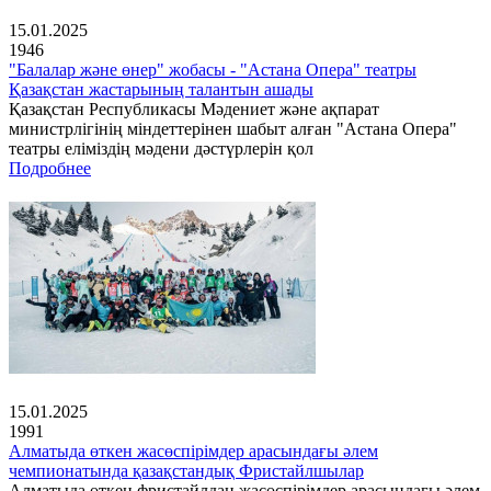
15.01.2025
1946
"Балалар және өнер" жобасы - "Астана Опера" театры
Қазақстан жастарының талантын ашады
Қазақстан Республикасы Мәдениет және ақпарат
министрлігінің міндеттерінен шабыт алған "Астана Опера"
театры еліміздің мәдени дәстүрлерін қол
Подробнее
15.01.2025
1991
Алматыда өткен жасөспірімдер арасындағы әлем
чемпионатында қазақстандық Фристайлшылар
Алматыда өткен фристайлдан жасөспірімдер арасындағы әлем