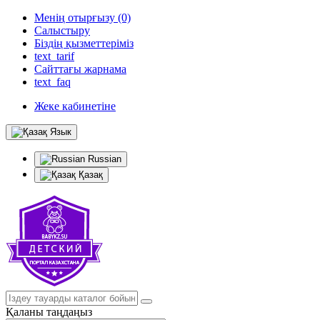
Менің отырғызу (0)
Салыстыру
Біздің қызметтеріміз
text_tarif
Сайттағы жарнама
text_faq
Жеке кабинетіне
Язык
Russian
Қазақ
Қаланы таңдаңыз