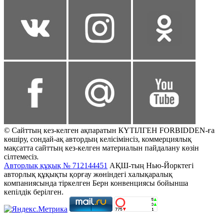
© Сайттың кез-келген ақпаратын КҮТІЛГЕН FORBIDDEN-ға
көшіру, сондай-ақ автордың келісімінсіз, коммерциялық
мақсатта сайттың кез-келген материалын пайдалану көзін
сілтемесіз.
Авторлық құқық № 712144451
АҚШ-тың Нью-Йорктегі
авторлық құқықты қорғау жөніндегі халықаралық
компаниясында тіркелген Берн конвенциясы бойынша
кепілдік берілген.