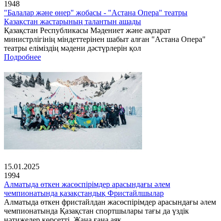
1948
"Балалар және өнер" жобасы - "Астана Опера" театры
Қазақстан жастарының талантын ашады
Қазақстан Республикасы Мәдениет және ақпарат
министрлігінің міндеттерінен шабыт алған "Астана Опера"
театры еліміздің мәдени дәстүрлерін қол
Подробнее
15.01.2025
1994
Алматыда өткен жасөспірімдер арасындағы әлем
чемпионатында қазақстандық Фристайлшылар
Алматыда өткен фристайлдан жасөспірімдер арасындағы әлем
чемпионатында Қазақстан спортшылары тағы да үздік
нәтижелер көрсетті. Жаңа ғана аяқ