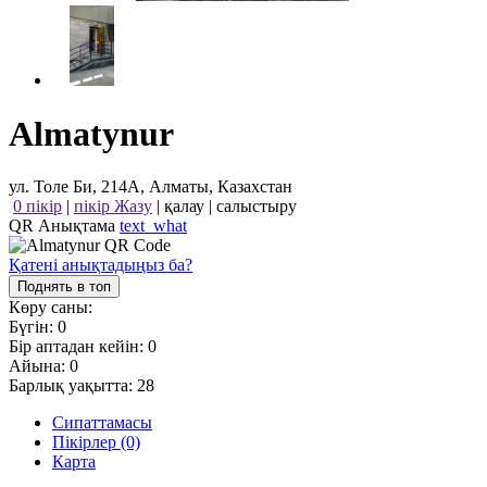
Almatynur
ул. Толе Би, 214А, Алматы, Казахстан
0 пікір
|
пікір Жазу
|
қалау
|
салыстыру
QR Анықтама
text_what
Қатені анықтадыңыз ба?
Поднять в топ
Көру саны:
Бүгін:
0
Бір аптадан кейін:
0
Айына:
0
Барлық уақытта:
28
Сипаттамасы
Пікірлер (0)
Карта