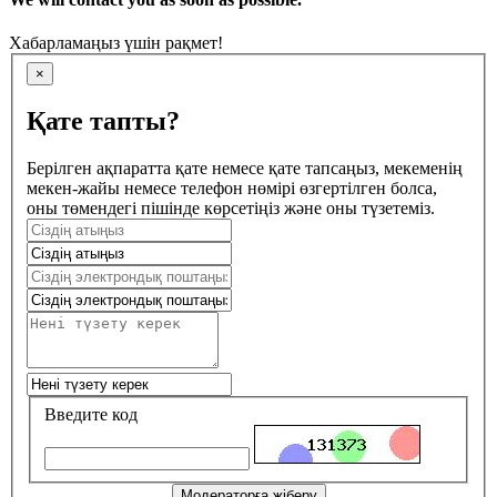
Хабарламаңыз үшін рақмет!
×
Қате тапты?
Берілген ақпаратта қате немесе қате тапсаңыз, мекеменің
мекен-жайы немесе телефон нөмірі өзгертілген болса,
оны төмендегі пішінде көрсетіңіз және оны түзетеміз.
Введите код
Модераторға жіберу