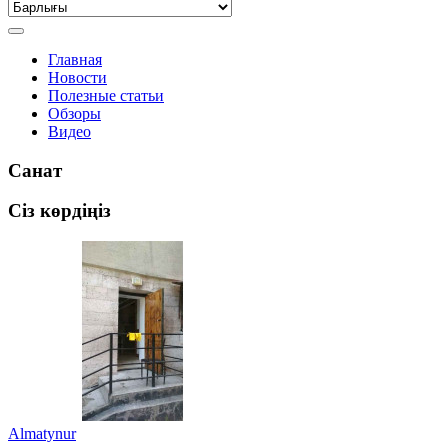
Главная
Новости
Полезные статьи
Обзоры
Видео
Санат
Сіз көрдіңіз
Almatynur