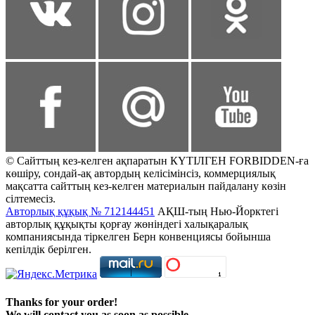
© Сайттың кез-келген ақпаратын КҮТІЛГЕН FORBIDDEN-ға
көшіру, сондай-ақ автордың келісімінсіз, коммерциялық
мақсатта сайттың кез-келген материалын пайдалану көзін
сілтемесіз.
Авторлық құқық № 712144451
АҚШ-тың Нью-Йорктегі
авторлық құқықты қорғау жөніндегі халықаралық
компаниясында тіркелген Берн конвенциясы бойынша
кепілдік берілген.
Thanks for your order!
We will contact you as soon as possible.