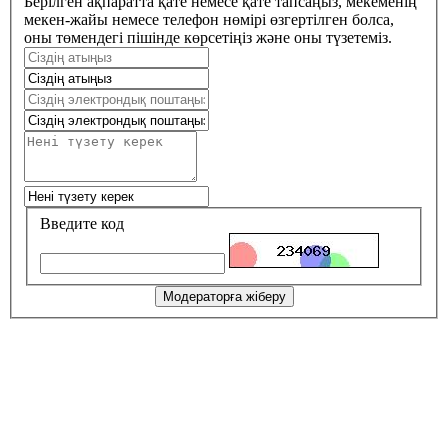
Берілген ақпаратта қате немесе қате тапсаңыз, мекеменің
мекен-жайы немесе телефон нөмірі өзгертілген болса,
оны төмендегі пішінде көрсетіңіз және оны түзетеміз.
Введите код
Модераторға жіберу