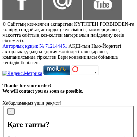
© Сайттың кез-келген ақпаратын КҮТІЛГЕН FORBIDDEN-ға
көшіру, сондай-ақ автордың келісімінсіз, коммерциялық
мақсатта сайттың кез-келген материалын пайдалану көзін
сілтемесіз.
Авторлық құқық № 712144451
АҚШ-тың Нью-Йорктегі
авторлық құқықты қорғау жөніндегі халықаралық
компаниясында тіркелген Берн конвенциясы бойынша
кепілдік берілген.
Thanks for your order!
We will contact you as soon as possible.
Хабарламаңыз үшін рақмет!
×
Қате тапты?