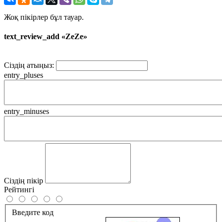
Жоқ пікірлер бұл тауар.
text_review_add «ZeZe»
Сіздің атыңыз:
entry_pluses
entry_minuses
Сіздің пікір
Рейтингі
Введите код