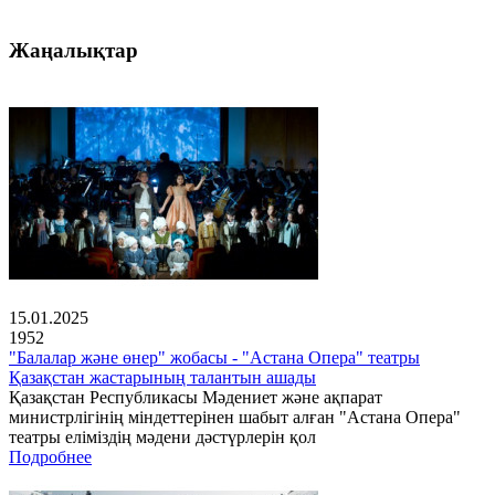
Жаңалықтар
15.01.2025
1952
"Балалар және өнер" жобасы - "Астана Опера" театры
Қазақстан жастарының талантын ашады
Қазақстан Республикасы Мәдениет және ақпарат
министрлігінің міндеттерінен шабыт алған "Астана Опера"
театры еліміздің мәдени дәстүрлерін қол
Подробнее