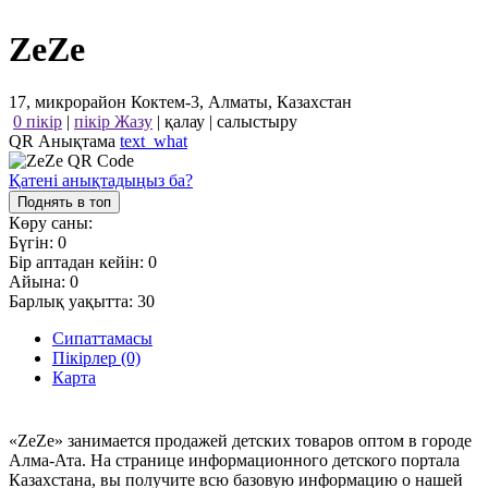
ZeZe
17, микрорайон Коктем-3, Алматы, Казахстан
0 пікір
|
пікір Жазу
|
қалау
|
салыстыру
QR Анықтама
text_what
Қатені анықтадыңыз ба?
Поднять в топ
Көру саны:
Бүгін:
0
Бір аптадан кейін:
0
Айына:
0
Барлық уақытта:
30
Сипаттамасы
Пікірлер (0)
Карта
«ZeZe» занимается продажей детских товаров оптом в городе
Алма-Ата. На странице информационного детского портала
Казахстана, вы получите всю базовую информацию о нашей