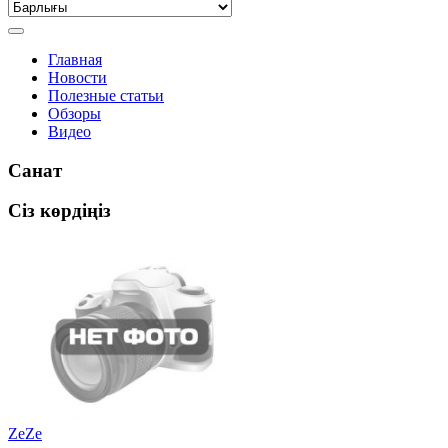
Главная
Новости
Полезные статьи
Обзоры
Видео
Санат
Сіз көрдіңіз
ZeZe