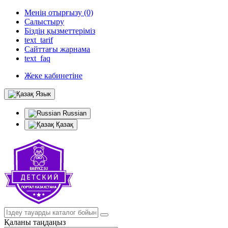
Менің отырғызу (0)
Салыстыру
Біздің қызметтеріміз
text_tarif
Сайттағы жарнама
text_faq
Жеке кабинетіне
Язык
Russian
Қазақ
Қаланы таңдаңыз