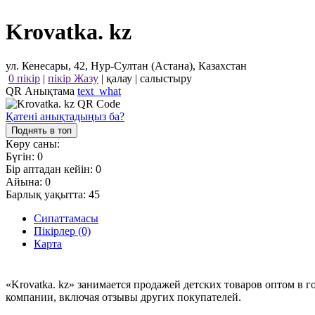
Krovatka. kz
ул. Кенесары, 42, Нур-Султан (Астана), Казахстан
0 пікір
|
пікір Жазу
|
қалау
|
салыстыру
QR Анықтама
text_what
Қатені анықтадыңыз ба?
Поднять в топ
Көру саны:
Бүгін:
0
Бір аптадан кейін:
0
Айына:
0
Барлық уақытта:
45
Сипаттамасы
Пікірлер (0)
Карта
«Krovatka. kz» занимается продажей детских товаров оптом в
компании, включая отзывы других покупателей.