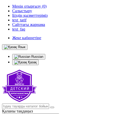
Менің отырғызу (0)
Салыстыру
Біздің қызметтеріміз
text_tarif
Сайттағы жарнама
text_faq
Жеке кабинетіне
Язык
Russian
Қазақ
Қаланы таңдаңыз