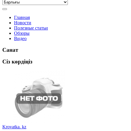
Главная
Новости
Полезные статьи
Обзоры
Видео
Санат
Сіз көрдіңіз
Krovatka. kz