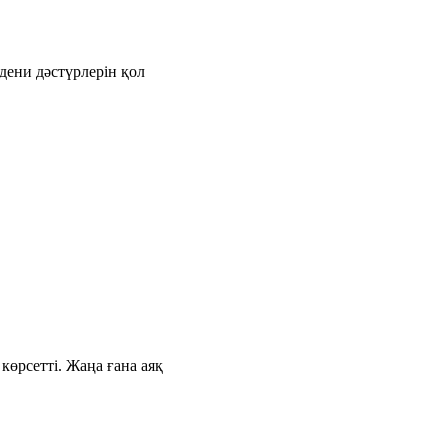
дени дәстүрлерін қол
өрсетті. Жаңа ғана аяқ