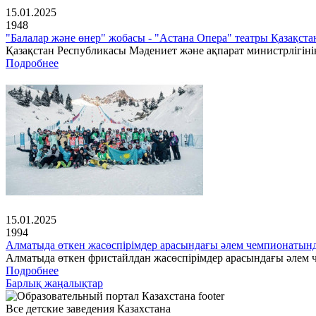
15.01.2025
1948
"Балалар және өнер" жобасы - "Астана Опера" театры Қазақс
Қазақстан Республикасы Мәдениет және ақпарат министрлігінің
Подробнее
15.01.2025
1994
Алматыда өткен жасөспірімдер арасындағы әлем чемпионатын
Алматыда өткен фристайлдан жасөспірімдер арасындағы әлем ч
Подробнее
Барлық жаңалықтар
Все детские заведения Казахстана