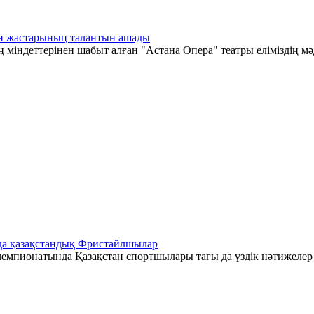
тан жастарының талантын ашады
 міндеттерінен шабыт алған "Астана Опера" театры еліміздің мә
да қазақстандық Фристайлшылар
емпионатында Қазақстан спортшылары тағы да үздік нәтижелер к