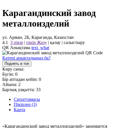
Карагандинский завод
металлоизделий
ул. Арман, 2Б, Караганда, Казахстан
4.1
3 пікір
|
пікір Жазу
|
қалау
|
салыстыру
QR Анықтама
text_what
Қатені анықтадыңыз ба?
Поднять в топ
Көру саны:
Бүгін:
0
Бір аптадан кейін:
0
Айына:
2
Барлық уақытта:
33
Сипаттамасы
Пікірлер (3)
Карта
«Карагандинский завод металлоизделий» занимается