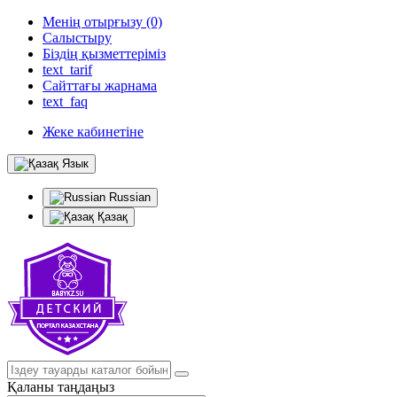
Менің отырғызу (0)
Салыстыру
Біздің қызметтеріміз
text_tarif
Сайттағы жарнама
text_faq
Жеке кабинетіне
Язык
Russian
Қазақ
Қаланы таңдаңыз