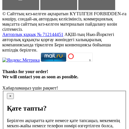
© Сайттың кез-келген ақпаратын КҮТІЛГЕН FORBIDDEN-ға
көшіру, сондай-ақ автордың келісімінсіз, коммерциялық
мақсатта сайттың кез-келген материалын пайдалану көзін
сілтемесіз.
Авторлық құқық № 712144451
АҚШ-тың Нью-Йорктегі
авторлық құқықты қорғау жөніндегі халықаралық
компаниясында тіркелген Берн конвенциясы бойынша
кепілдік берілген.
Thanks for your order!
We will contact you as soon as possible.
Хабарламаңыз үшін рақмет!
×
Қате тапты?
Берілген ақпаратта қате немесе қате тапсаңыз, мекеменің
мекен-жайы немесе телефон нөмірі өзгертілген болса,