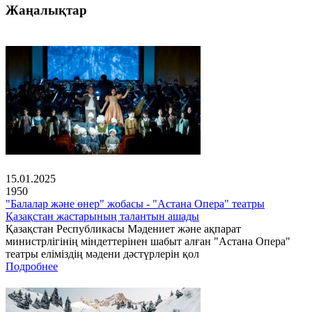
Жаңалықтар
15.01.2025
1950
"Балалар және өнер" жобасы - "Астана Опера" театры
Қазақстан жастарының талантын ашады
Қазақстан Республикасы Мәдениет және ақпарат
министрлігінің міндеттерінен шабыт алған "Астана Опера"
театры еліміздің мәдени дәстүрлерін қол
Подробнее