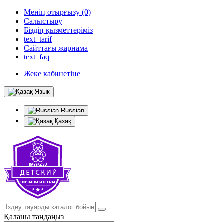
Менің отырғызу (0)
Салыстыру
Біздің қызметтеріміз
text_tarif
Сайттағы жарнама
text_faq
Жеке кабинетіне
Язык
Russian
Қазақ
Қаланы таңдаңыз