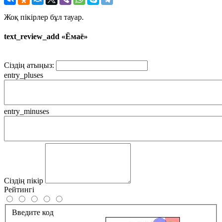
Жоқ пікірлер бұл тауар.
text_review_add «Ёмаё»
Сіздің атыңыз:
entry_pluses
entry_minuses
Сіздің пікір
Рейтингі
Введите код