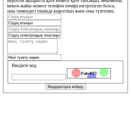
Берілген ақпаратта қате немесе қате тапсаңыз, мекеменің
мекен-жайы немесе телефон нөмірі өзгертілген болса,
оны төмендегі пішінде көрсетіңіз және оны түзетеміз.
Введите код
Модераторға жіберу