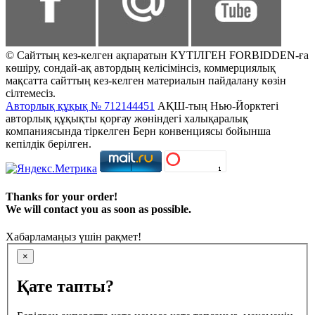
© Сайттың кез-келген ақпаратын КҮТІЛГЕН FORBIDDEN-ға
көшіру, сондай-ақ автордың келісімінсіз, коммерциялық
мақсатта сайттың кез-келген материалын пайдалану көзін
сілтемесіз.
Авторлық құқық № 712144451
АҚШ-тың Нью-Йорктегі
авторлық құқықты қорғау жөніндегі халықаралық
компаниясында тіркелген Берн конвенциясы бойынша
кепілдік берілген.
Thanks for your order!
We will contact you as soon as possible.
Хабарламаңыз үшін рақмет!
×
Қате тапты?