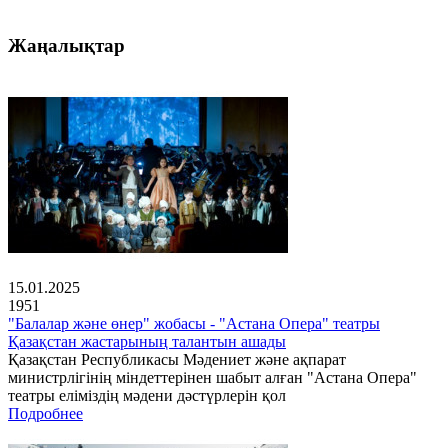
Жаңалықтар
15.01.2025
1951
"Балалар және өнер" жобасы - "Астана Опера" театры
Қазақстан жастарының талантын ашады
Қазақстан Республикасы Мәдениет және ақпарат
министрлігінің міндеттерінен шабыт алған "Астана Опера"
театры еліміздің мәдени дәстүрлерін қол
Подробнее