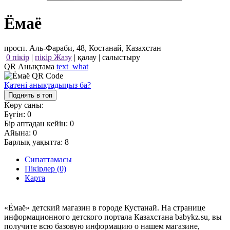
Ёмаё
просп. Аль-Фараби, 48, Костанай, Казахстан
0 пікір
|
пікір Жазу
|
қалау
|
салыстыру
QR Анықтама
text_what
Қатені анықтадыңыз ба?
Поднять в топ
Көру саны:
Бүгін:
0
Бір аптадан кейін:
0
Айына:
0
Барлық уақытта:
8
Сипаттамасы
Пікірлер (0)
Карта
«Ёмаё» детский магазин в городе Кустанай. На странице
информационного детского портала Казахстана babykz.su, вы
получите всю базовую информацию о нашем магазине,