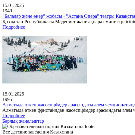
15.01.2025
1949
"Балалар және өнер" жобасы - "Астана Опера" театры Қазақс
Қазақстан Республикасы Мәдениет және ақпарат министрлігінің
Подробнее
15.01.2025
1995
Алматыда өткен жасөспірімдер арасындағы әлем чемпионатын
Алматыда өткен фристайлдан жасөспірімдер арасындағы әлем ч
Подробнее
Барлық жаңалықтар
Все детские заведения Казахстана