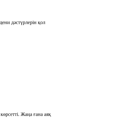
дени дәстүрлерін қол
өрсетті. Жаңа ғана аяқ