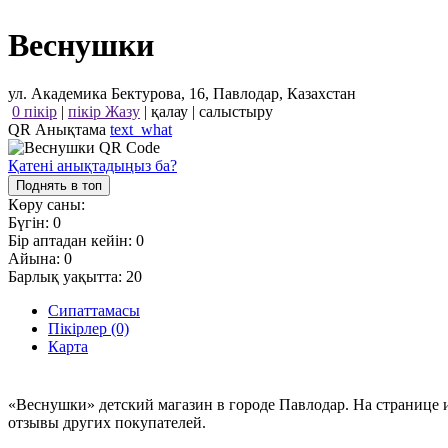
Веснушки
ул. Академика Бектурова, 16, Павлодар, Казахстан
0 пікір
|
пікір Жазу
|
қалау
|
салыстыру
QR Анықтама
text_what
Қатені анықтадыңыз ба?
Поднять в топ
Көру саны:
Бүгін:
0
Бір аптадан кейін:
0
Айына:
0
Барлық уақытта:
20
Сипаттамасы
Пікірлер (0)
Карта
«Веснушки» детский магазин в городе Павлодар. На странице 
отзывы других покупателей.