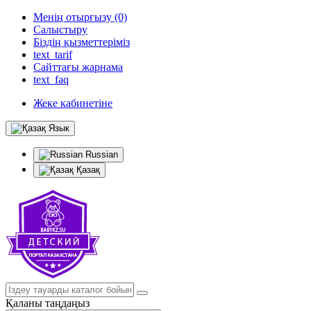
Менің отырғызу (0)
Салыстыру
Біздің қызметтеріміз
text_tarif
Сайттағы жарнама
text_faq
Жеке кабинетіне
Язык
Russian
Қазақ
Қаланы таңдаңыз