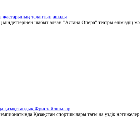
тан жастарының талантын ашады
 міндеттерінен шабыт алған "Астана Опера" театры еліміздің мә
да қазақстандық Фристайлшылар
емпионатында Қазақстан спортшылары тағы да үздік нәтижелер к