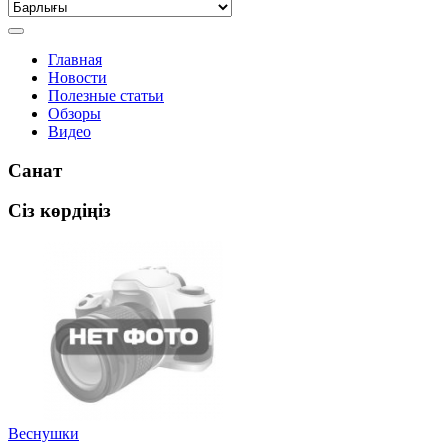
Главная
Новости
Полезные статьи
Обзоры
Видео
Санат
Сіз көрдіңіз
Веснушки