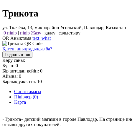
Трикота
ул. Ткачёва, 13, микрорайон Усольский, Павлодар, Казахстан
0 пікір
|
пікір Жазу
|
қалау
|
салыстыру
QR Анықтама
text_what
Қатені анықтадыңыз ба?
Поднять в топ
Көру саны:
Бүгін:
0
Бір аптадан кейін:
0
Айына:
0
Барлық уақытта:
10
Сипаттамасы
Пікірлер (0)
Карта
«Трикота» детский магазин в городе Павлодар. На странице и
отзывы других покупателей.