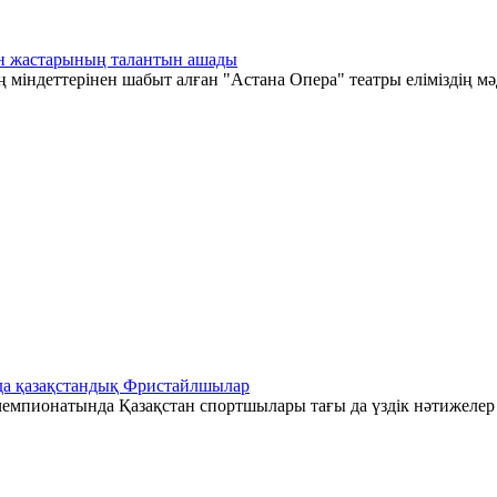
тан жастарының талантын ашады
 міндеттерінен шабыт алған "Астана Опера" театры еліміздің мә
да қазақстандық Фристайлшылар
емпионатында Қазақстан спортшылары тағы да үздік нәтижелер к