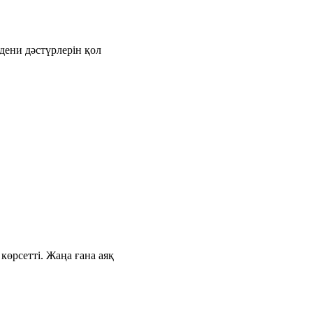
дени дәстүрлерін қол
өрсетті. Жаңа ғана аяқ