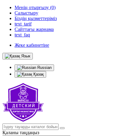
Менің отырғызу (0)
Салыстыру
Біздің қызметтеріміз
text_tarif
Сайттағы жарнама
text_faq
Жеке кабинетіне
Язык
Russian
Қазақ
Қаланы таңдаңыз