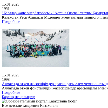
15.01.2025
1951
"Балалар және өнер" жобасы - "Астана Опера" театры Қазақс
Қазақстан Республикасы Мәдениет және ақпарат министрлігінің
Подробнее
15.01.2025
1998
Алматыда өткен жасөспірімдер арасындағы әлем чемпионатын
Алматыда өткен фристайлдан жасөспірімдер арасындағы әлем ч
Подробнее
Барлық жаңалықтар
Все детские заведения Казахстана