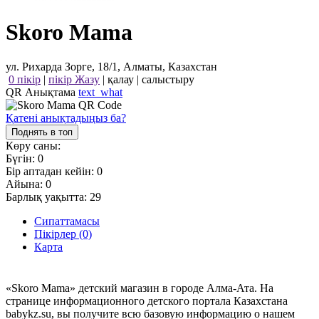
Skoro Mama
ул. Рихарда Зорге, 18/1, Алматы, Казахстан
0 пікір
|
пікір Жазу
|
қалау
|
салыстыру
QR Анықтама
text_what
Қатені анықтадыңыз ба?
Поднять в топ
Көру саны:
Бүгін:
0
Бір аптадан кейін:
0
Айына:
0
Барлық уақытта:
29
Сипаттамасы
Пікірлер (0)
Карта
«Skoro Mama» детский магазин в городе Алма-Ата. На
странице информационного детского портала Казахстана
babykz.su, вы получите всю базовую информацию о нашем