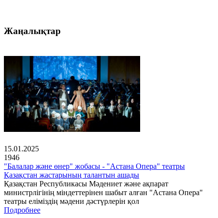
Жаңалықтар
15.01.2025
1946
"Балалар және өнер" жобасы - "Астана Опера" театры
Қазақстан жастарының талантын ашады
Қазақстан Республикасы Мәдениет және ақпарат
министрлігінің міндеттерінен шабыт алған "Астана Опера"
театры еліміздің мәдени дәстүрлерін қол
Подробнее