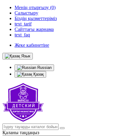
Менің отырғызу (0)
Салыстыру
Біздің қызметтеріміз
text_tarif
Сайттағы жарнама
text_faq
Жеке кабинетіне
Язык
Russian
Қазақ
Қаланы таңдаңыз