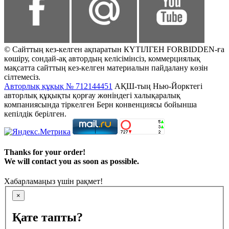
© Сайттың кез-келген ақпаратын КҮТІЛГЕН FORBIDDEN-ға
көшіру, сондай-ақ автордың келісімінсіз, коммерциялық
мақсатта сайттың кез-келген материалын пайдалану көзін
сілтемесіз.
Авторлық құқық № 712144451
АҚШ-тың Нью-Йорктегі
авторлық құқықты қорғау жөніндегі халықаралық
компаниясында тіркелген Берн конвенциясы бойынша
кепілдік берілген.
Thanks for your order!
We will contact you as soon as possible.
Хабарламаңыз үшін рақмет!
×
Қате тапты?