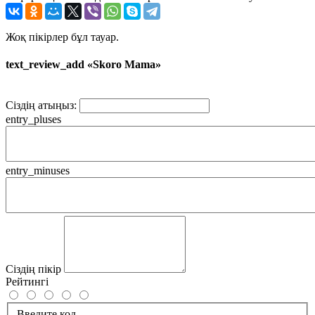
Жоқ пікірлер бұл тауар.
text_review_add «Skoro Mama»
Сіздің атыңыз:
entry_pluses
entry_minuses
Сіздің пікір
Рейтингі
Введите код