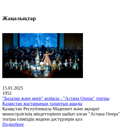
Жаңалықтар
15.01.2025
1952
"Балалар және өнер" жобасы - "Астана Опера" театры
Қазақстан жастарының талантын ашады
Қазақстан Республикасы Мәдениет және ақпарат
министрлігінің міндеттерінен шабыт алған "Астана Опера"
театры еліміздің мәдени дәстүрлерін қол
Подробнее