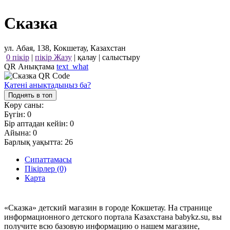
Сказка
ул. Абая, 138, Кокшетау, Казахстан
0 пікір
|
пікір Жазу
|
қалау
|
салыстыру
QR Анықтама
text_what
Қатені анықтадыңыз ба?
Поднять в топ
Көру саны:
Бүгін:
0
Бір аптадан кейін:
0
Айына:
0
Барлық уақытта:
26
Сипаттамасы
Пікірлер (0)
Карта
«Сказка» детский магазин в городе Кокшетау. На странице
информационного детского портала Казахстана babykz.su, вы
получите всю базовую информацию о нашем магазине,