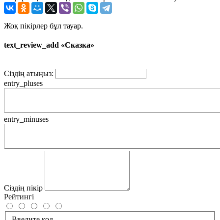
Жоқ пікірлер бұл тауар.
text_review_add «Сказка»
Сіздің атыңыз:
entry_pluses
entry_minuses
Сіздің пікір
Рейтингі
Введите код