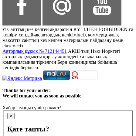
© Сайттың кез-келген ақпаратын КҮТІЛГЕН FORBIDDEN-ға
көшіру, сондай-ақ автордың келісімінсіз, коммерциялық
мақсатта сайттың кез-келген материалын пайдалану көзін
сілтемесіз.
Авторлық құқық № 712144451
АҚШ-тың Нью-Йорктегі
авторлық құқықты қорғау жөніндегі халықаралық
компаниясында тіркелген Берн конвенциясы бойынша
кепілдік берілген.
Thanks for your order!
We will contact you as soon as possible.
Хабарламаңыз үшін рақмет!
×
Қате тапты?