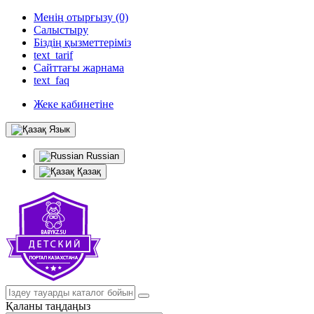
Менің отырғызу (0)
Салыстыру
Біздің қызметтеріміз
text_tarif
Сайттағы жарнама
text_faq
Жеке кабинетіне
Язык
Russian
Қазақ
Қаланы таңдаңыз