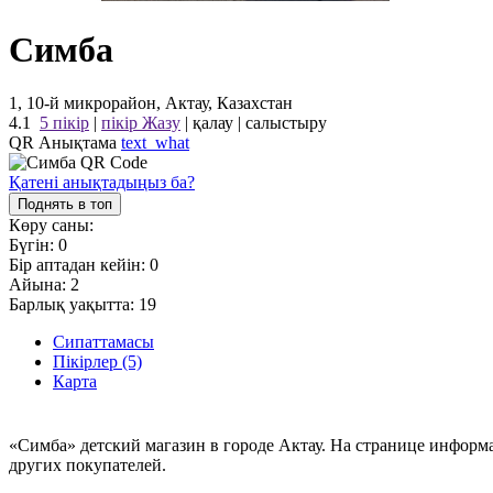
Симба
1, 10-й микрорайон, Актау, Казахстан
4.1
5 пікір
|
пікір Жазу
|
қалау
|
салыстыру
QR Анықтама
text_what
Қатені анықтадыңыз ба?
Поднять в топ
Көру саны:
Бүгін:
0
Бір аптадан кейін:
0
Айына:
2
Барлық уақытта:
19
Сипаттамасы
Пікірлер (5)
Карта
«Симба» детский магазин в городе Актау. На странице информ
других покупателей.