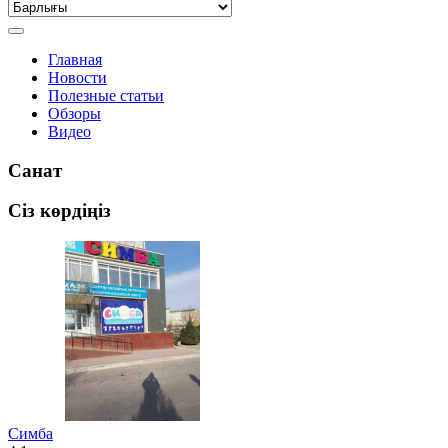
Главная
Новости
Полезные статьи
Обзоры
Видео
Санат
Сіз көрдіңіз
Симба