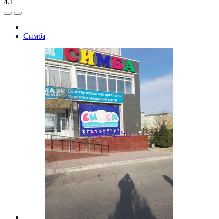
4.1
Симба