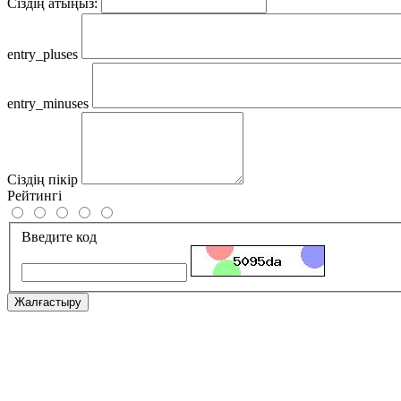
Сіздің атыңыз:
entry_pluses
entry_minuses
Сіздің пікір
Рейтингі
Введите код
Жалғастыру