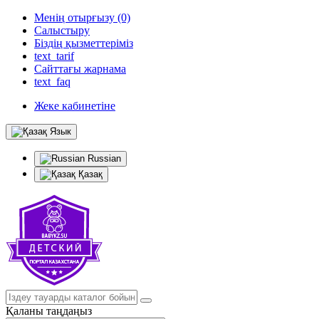
Менің отырғызу (0)
Салыстыру
Біздің қызметтеріміз
text_tarif
Сайттағы жарнама
text_faq
Жеке кабинетіне
Язык
Russian
Қазақ
Қаланы таңдаңыз