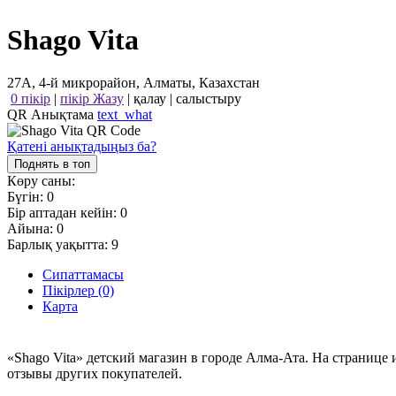
Shago Vita
27А, 4-й микрорайон, Алматы, Казахстан
0 пікір
|
пікір Жазу
|
қалау
|
салыстыру
QR Анықтама
text_what
Қатені анықтадыңыз ба?
Поднять в топ
Көру саны:
Бүгін:
0
Бір аптадан кейін:
0
Айына:
0
Барлық уақытта:
9
Сипаттамасы
Пікірлер (0)
Карта
«Shago Vita» детский магазин в городе Алма-Ата. На странице
отзывы других покупателей.