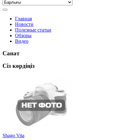
Главная
Новости
Полезные статьи
Обзоры
Видео
Санат
Сіз көрдіңіз
Shago Vita