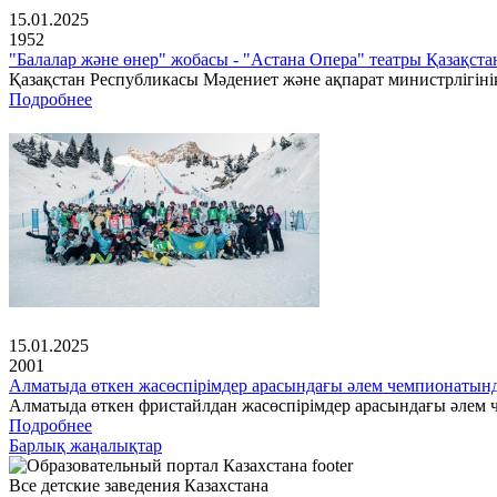
15.01.2025
1952
"Балалар және өнер" жобасы - "Астана Опера" театры Қазақс
Қазақстан Республикасы Мәдениет және ақпарат министрлігінің
Подробнее
15.01.2025
2001
Алматыда өткен жасөспірімдер арасындағы әлем чемпионатын
Алматыда өткен фристайлдан жасөспірімдер арасындағы әлем ч
Подробнее
Барлық жаңалықтар
Все детские заведения Казахстана