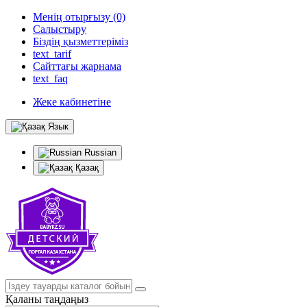
Менің отырғызу (0)
Салыстыру
Біздің қызметтеріміз
text_tarif
Сайттағы жарнама
text_faq
Жеке кабинетіне
Язык
Russian
Қазақ
Қаланы таңдаңыз