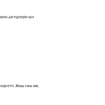
дени дәстүрлерін қол
өрсетті. Жаңа ғана аяқ