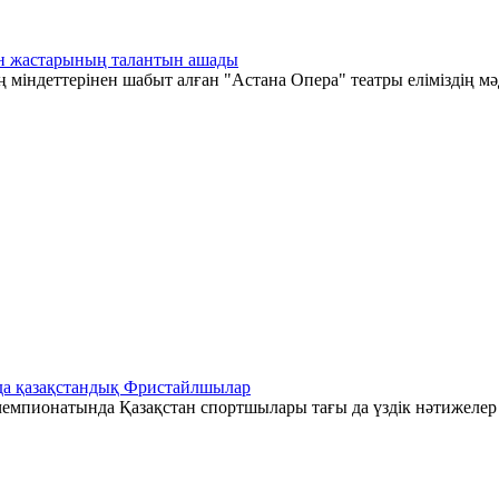
тан жастарының талантын ашады
 міндеттерінен шабыт алған "Астана Опера" театры еліміздің мә
да қазақстандық Фристайлшылар
емпионатында Қазақстан спортшылары тағы да үздік нәтижелер к