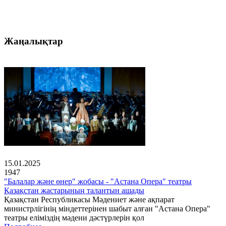
Жаңалықтар
15.01.2025
1947
"Балалар және өнер" жобасы - "Астана Опера" театры
Қазақстан жастарының талантын ашады
Қазақстан Республикасы Мәдениет және ақпарат
министрлігінің міндеттерінен шабыт алған "Астана Опера"
театры еліміздің мәдени дәстүрлерін қол