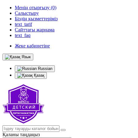
Менің отырғызу (0)
Салыстыру
Біздің қызметтеріміз
text_tarif
Сайттағы жарнама
text_faq
Жеке кабинетіне
Язык
Russian
Қазақ
Қаланы таңдаңыз