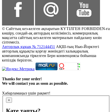
© Сайттың кез-келген ақпаратын КҮТІЛГЕН FORBIDDEN-ға
көшіру, сондай-ақ автордың келісімінсіз, коммерциялық
мақсатта сайттың кез-келген материалын пайдалану көзін
сілтемесіз.
Авторлық құқық № 712144451
АҚШ-тың Нью-Йорктегі
авторлық құқықты қорғау жөніндегі халықаралық
компаниясында тіркелген Берн конвенциясы бойынша
кепілдік берілген.
Thanks for your order!
We will contact you as soon as possible.
Хабарламаңыз үшін рақмет!
×
Қате тапты?