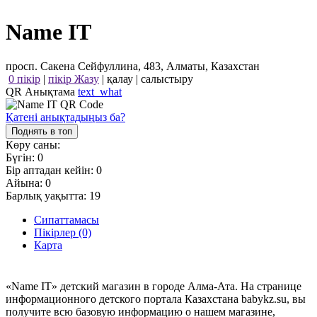
Name IT
просп. Сакена Сейфуллина, 483, Алматы, Казахстан
0 пікір
|
пікір Жазу
|
қалау
|
салыстыру
QR Анықтама
text_what
Қатені анықтадыңыз ба?
Поднять в топ
Көру саны:
Бүгін:
0
Бір аптадан кейін:
0
Айына:
0
Барлық уақытта:
19
Сипаттамасы
Пікірлер (0)
Карта
«Name IT» детский магазин в городе Алма-Ата. На странице
информационного детского портала Казахстана babykz.su, вы
получите всю базовую информацию о нашем магазине,