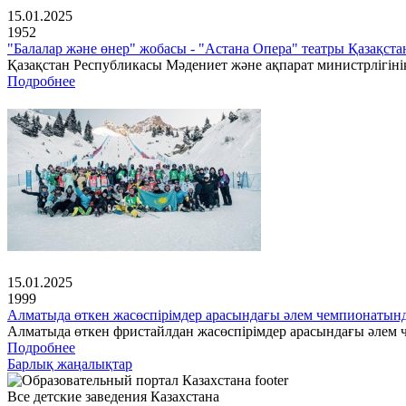
15.01.2025
1952
"Балалар және өнер" жобасы - "Астана Опера" театры Қазақс
Қазақстан Республикасы Мәдениет және ақпарат министрлігінің
Подробнее
15.01.2025
1999
Алматыда өткен жасөспірімдер арасындағы әлем чемпионатын
Алматыда өткен фристайлдан жасөспірімдер арасындағы әлем ч
Подробнее
Барлық жаңалықтар
Все детские заведения Казахстана