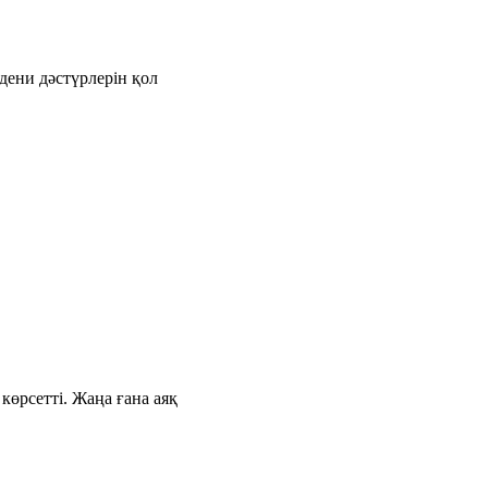
дени дәстүрлерін қол
өрсетті. Жаңа ғана аяқ