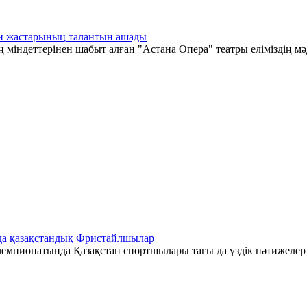
тан жастарының талантын ашады
 міндеттерінен шабыт алған "Астана Опера" театры еліміздің мә
да қазақстандық Фристайлшылар
емпионатында Қазақстан спортшылары тағы да үздік нәтижелер к