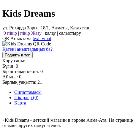
Kids Dreams
ул. Рихарда Зорге, 18/1, Алматы, Казахстан
0 пікір
|
пікір Жазу
|
қалау
|
салыстыру
QR Анықтама
text_what
Қатені анықтадыңыз ба?
Поднять в топ
Көру саны:
Бүгін:
0
Бір аптадан кейін:
0
Айына:
0
Барлық уақытта:
21
Сипаттамасы
Пікірлер (0)
Карта
«Kids Dreams» детский магазин в городе Алма-Ата. На страни
отзывы других покупателей.