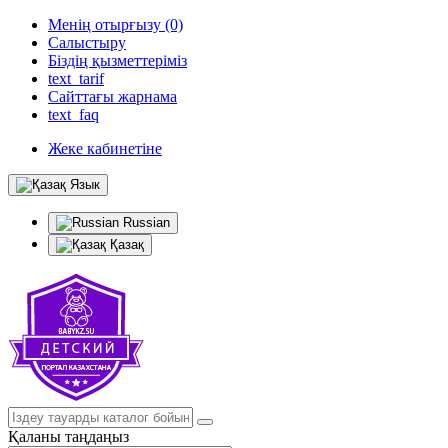
Менің отырғызу (0)
Салыстыру
Біздің қызметтеріміз
text_tarif
Сайттағы жарнама
text_faq
Жеке кабинетіне
Язык
Russian
Қазақ
Қаланы таңдаңыз