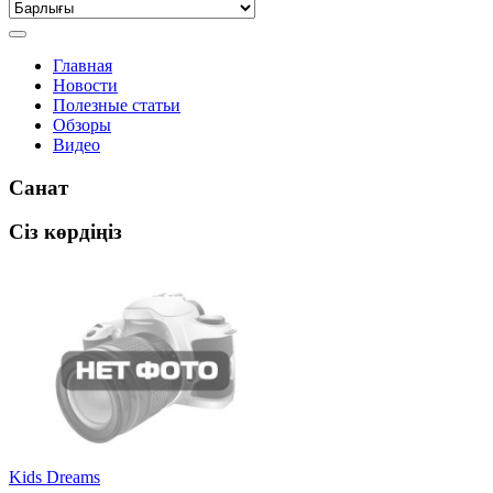
Главная
Новости
Полезные статьи
Обзоры
Видео
Санат
Сіз көрдіңіз
Kids Dreams