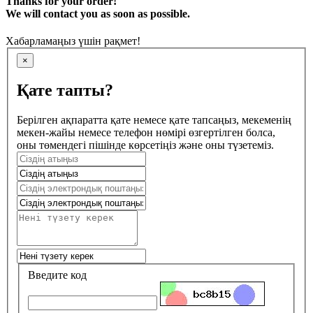
Thanks for your order!
We will contact you as soon as possible.
Хабарламаңыз үшін рақмет!
×
Қате тапты?
Берілген ақпаратта қате немесе қате тапсаңыз, мекеменің
мекен-жайы немесе телефон нөмірі өзгертілген болса,
оны төмендегі пішінде көрсетіңіз және оны түзетеміз.
Введите код