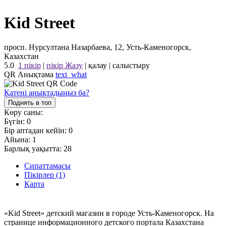
Kid Street
просп. Нурсултана Назарбаева, 12, Усть-Каменогорск,
Казахстан
5.0
1 пікір
|
пікір Жазу
|
қалау
|
салыстыру
QR Анықтама
text_what
Қатені анықтадыңыз ба?
Поднять в топ
Көру саны:
Бүгін:
0
Бір аптадан кейін:
0
Айына:
1
Барлық уақытта:
28
Сипаттамасы
Пікірлер (1)
Карта
«Kid Street» детский магазин в городе Усть-Каменогорск. На
странице информационного детского портала Казахстана