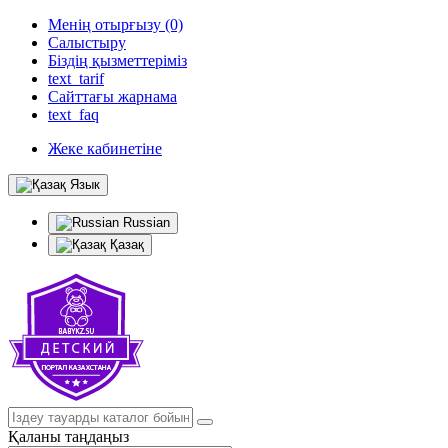
Менің отырғызу (0)
Салыстыру
Біздің қызметтеріміз
text_tarif
Сайттағы жарнама
text_faq
Жеке кабинетіне
Язык
Russian
Қазақ
Қаланы таңдаңыз