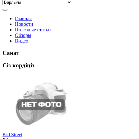
Главная
Новости
Полезные статьи
Обзоры
Видео
Санат
Сіз көрдіңіз
Kid Street