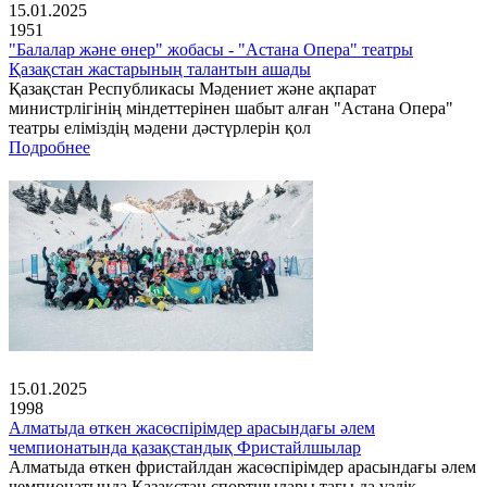
15.01.2025
1951
"Балалар және өнер" жобасы - "Астана Опера" театры
Қазақстан жастарының талантын ашады
Қазақстан Республикасы Мәдениет және ақпарат
министрлігінің міндеттерінен шабыт алған "Астана Опера"
театры еліміздің мәдени дәстүрлерін қол
Подробнее
15.01.2025
1998
Алматыда өткен жасөспірімдер арасындағы әлем
чемпионатында қазақстандық Фристайлшылар
Алматыда өткен фристайлдан жасөспірімдер арасындағы әлем
чемпионатында Қазақстан спортшылары тағы да үздік