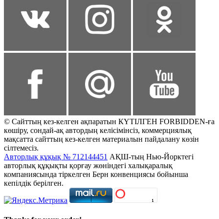
© Сайттың кез-келген ақпаратын КҮТІЛГЕН FORBIDDEN-ға
көшіру, сондай-ақ автордың келісімінсіз, коммерциялық
мақсатта сайттың кез-келген материалын пайдалану көзін
сілтемесіз.
Авторлық құқық № 712144451
АҚШ-тың Нью-Йорктегі
авторлық құқықты қорғау жөніндегі халықаралық
компаниясында тіркелген Берн конвенциясы бойынша
кепілдік берілген.