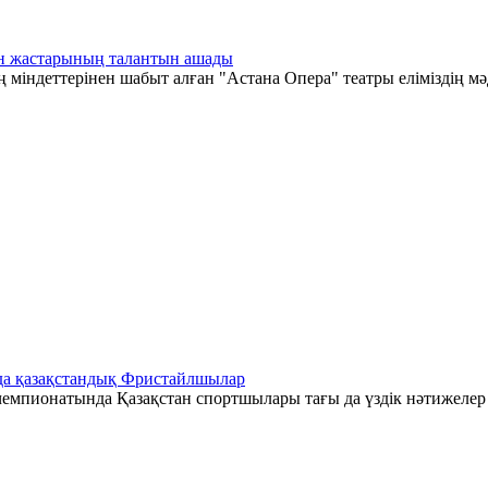
тан жастарының талантын ашады
 міндеттерінен шабыт алған "Астана Опера" театры еліміздің мә
да қазақстандық Фристайлшылар
емпионатында Қазақстан спортшылары тағы да үздік нәтижелер к