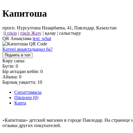
Капитоша
просп. Нурсултана Назарбаева, 41, Павлодар, Казахстан
0 пікір
|
пікір Жазу
|
қалау
|
салыстыру
QR Анықтама
text_what
Қатені анықтадыңыз ба?
Поднять в топ
Көру саны:
Бүгін:
0
Бір аптадан кейін:
0
Айына:
0
Барлық уақытта:
10
Сипаттамасы
Пікірлер (0)
Карта
«Капитоша» детский магазин в городе Павлодар. На странице 
отзывы других покупателей.