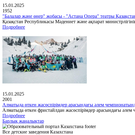
15.01.2025
1952
"Балалар және өнер" жобасы - "Астана Опера" театры Қазақс
Қазақстан Республикасы Мәдениет және ақпарат министрлігінің
Подробнее
15.01.2025
2001
Алматыда өткен жасөспірімдер арасындағы әлем чемпионатын
Алматыда өткен фристайлдан жасөспірімдер арасындағы әлем ч
Подробнее
Барлық жаңалықтар
Все детские заведения Казахстана