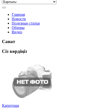
Главная
Новости
Полезные статьи
Обзоры
Видео
Санат
Сіз көрдіңіз
Капитоша