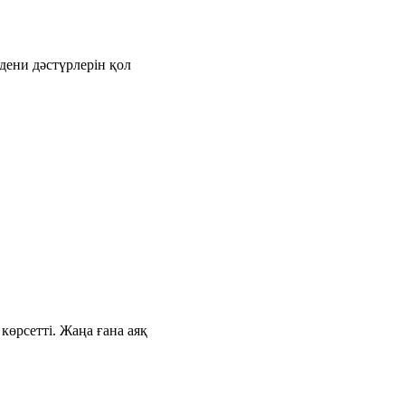
дени дәстүрлерін қол
өрсетті. Жаңа ғана аяқ