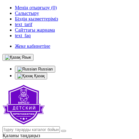
Менің отырғызу (0)
Салыстыру
Біздің қызметтеріміз
text_tarif
Сайттағы жарнама
text_faq
Жеке кабинетіне
Язык
Russian
Қазақ
Қаланы таңдаңыз