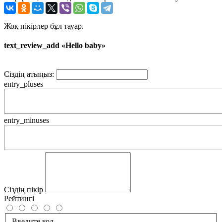
Жоқ пікірлер бұл тауар.
text_review_add «Hello baby»
Сіздің атыңыз:
entry_pluses
entry_minuses
Сіздің пікір
Рейтингі
Введите код