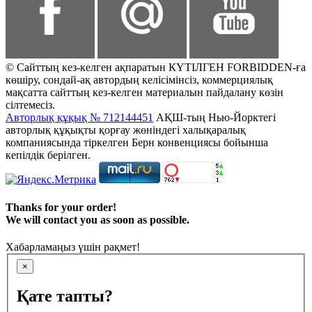
© Сайттың кез-келген ақпаратын КҮТІЛГЕН FORBIDDEN-ға
көшіру, сондай-ақ автордың келісімінсіз, коммерциялық
мақсатта сайттың кез-келген материалын пайдалану көзін
сілтемесіз.
Авторлық құқық № 712144451
АҚШ-тың Нью-Йорктегі
авторлық құқықты қорғау жөніндегі халықаралық
компаниясында тіркелген Берн конвенциясы бойынша
кепілдік берілген.
Thanks for your order!
We will contact you as soon as possible.
Хабарламаңыз үшін рақмет!
×
Қате тапты?