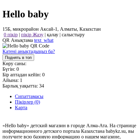
Hello baby
15Б, микрорайон Аксай-1, Алматы, Казахстан
0 пікір
|
пікір Жазу
|
қалау
|
салыстыру
QR Анықтама
text_what
Қатені анықтадыңыз ба?
Поднять в топ
Көру саны:
Бүгін:
0
Бір аптадан кейін:
0
Айына:
1
Барлық уақытта:
34
Сипаттамасы
Пікірлер (0)
Карта
«Hello baby» детский магазин в городе Алма-Ата. На странице
информационного детского портала Казахстана babykz.su, вы
получите всю базовую информацию о нашем магазине,