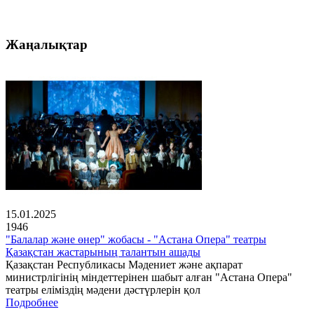
Жаңалықтар
15.01.2025
1946
"Балалар және өнер" жобасы - "Астана Опера" театры
Қазақстан жастарының талантын ашады
Қазақстан Республикасы Мәдениет және ақпарат
министрлігінің міндеттерінен шабыт алған "Астана Опера"
театры еліміздің мәдени дәстүрлерін қол
Подробнее