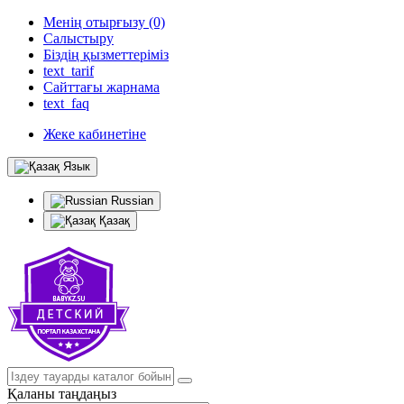
Менің отырғызу (0)
Салыстыру
Біздің қызметтеріміз
text_tarif
Сайттағы жарнама
text_faq
Жеке кабинетіне
Язык
Russian
Қазақ
Қаланы таңдаңыз