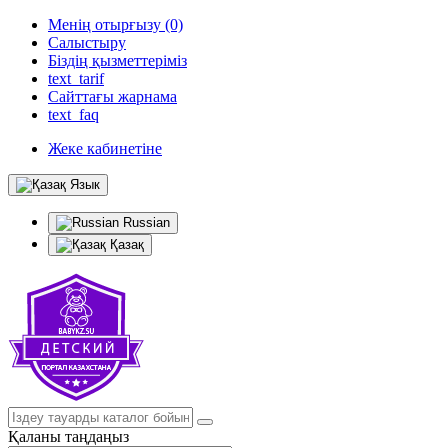
Менің отырғызу (0)
Салыстыру
Біздің қызметтеріміз
text_tarif
Сайттағы жарнама
text_faq
Жеке кабинетіне
Язык
Russian
Қазақ
Қаланы таңдаңыз