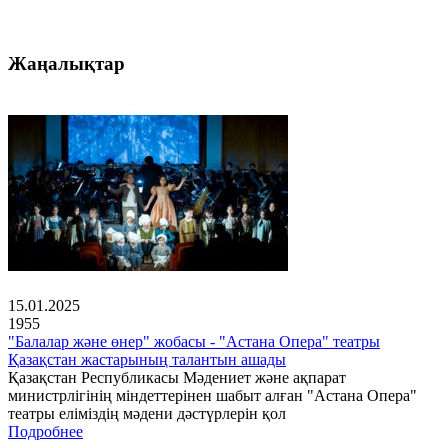
Жаңалықтар
15.01.2025
1955
"Балалар және өнер" жобасы - "Астана Опера" театры
Қазақстан жастарының талантын ашады
Қазақстан Республикасы Мәдениет және ақпарат
министрлігінің міндеттерінен шабыт алған "Астана Опера"
театры еліміздің мәдени дәстүрлерін қол
Подробнее