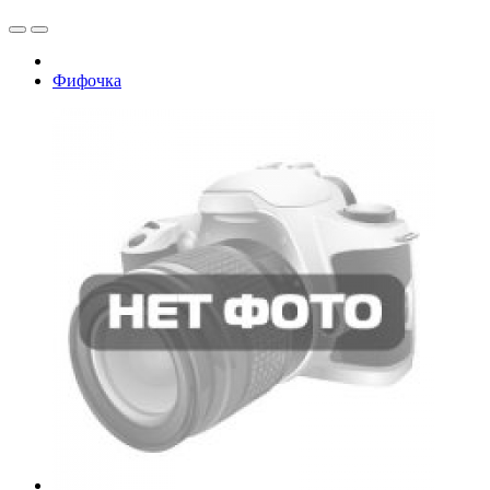
Фифочка