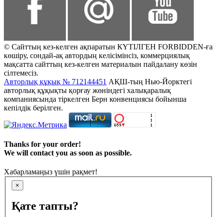
© Сайттың кез-келген ақпаратын КҮТІЛГЕН FORBIDDEN-ға
көшіру, сондай-ақ автордың келісімінсіз, коммерциялық
мақсатта сайттың кез-келген материалын пайдалану көзін
сілтемесіз.
Авторлық құқық № 712144451
АҚШ-тың Нью-Йорктегі
авторлық құқықты қорғау жөніндегі халықаралық
компаниясында тіркелген Берн конвенциясы бойынша
кепілдік берілген.
Thanks for your order!
We will contact you as soon as possible.
Хабарламаңыз үшін рақмет!
×
Қате тапты?