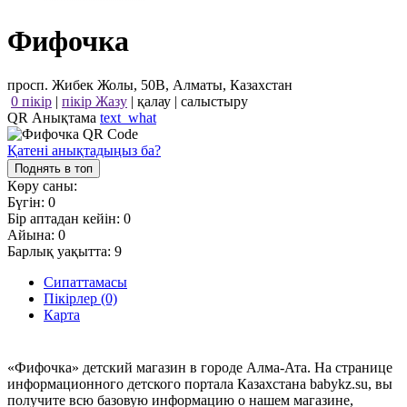
Фифочка
просп. Жибек Жолы, 50В, Алматы, Казахстан
0 пікір
|
пікір Жазу
|
қалау
|
салыстыру
QR Анықтама
text_what
Қатені анықтадыңыз ба?
Поднять в топ
Көру саны:
Бүгін:
0
Бір аптадан кейін:
0
Айына:
0
Барлық уақытта:
9
Сипаттамасы
Пікірлер (0)
Карта
«Фифочка» детский магазин в городе Алма-Ата. На странице
информационного детского портала Казахстана babykz.su, вы
получите всю базовую информацию о нашем магазине,