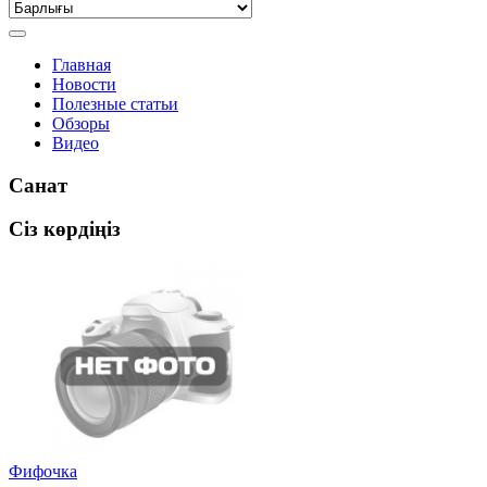
Главная
Новости
Полезные статьи
Обзоры
Видео
Санат
Сіз көрдіңіз
Фифочка