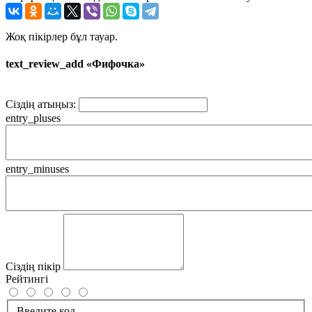
Жоқ пікірлер бұл тауар.
text_review_add «Фифочка»
Сіздің атыңыз:
entry_pluses
entry_minuses
Сіздің пікір
Рейтингі
Введите код