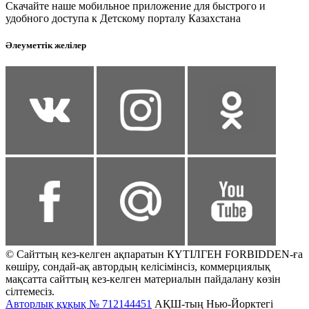
Скачайте наше мобильное приложение для быстрого и
удобного доступа к Детскому порталу Казахстана
Әлеуметтік желілер
© Сайттың кез-келген ақпаратын КҮТІЛГЕН FORBIDDEN-ға
көшіру, сондай-ақ автордың келісімінсіз, коммерциялық
мақсатта сайттың кез-келген материалын пайдалану көзін
сілтемесіз.
Авторлық құқық № 712144451
АҚШ-тың Нью-Йорктегі