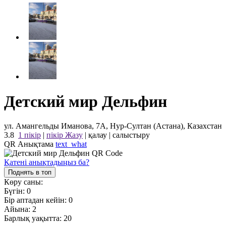
Детский мир Дельфин
ул. Амангельды Иманова, 7А, Нур-Султан (Астана), Казахстан
3.8
1 пікір
|
пікір Жазу
|
қалау
|
салыстыру
QR Анықтама
text_what
Қатені анықтадыңыз ба?
Поднять в топ
Көру саны:
Бүгін:
0
Бір аптадан кейін:
0
Айына:
2
Барлық уақытта:
20