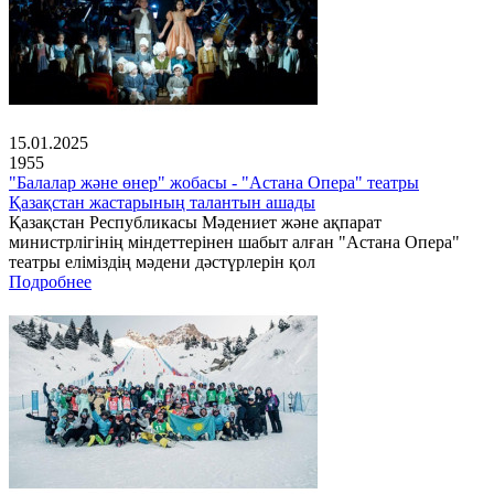
15.01.2025
1955
"Балалар және өнер" жобасы - "Астана Опера" театры
Қазақстан жастарының талантын ашады
Қазақстан Республикасы Мәдениет және ақпарат
министрлігінің міндеттерінен шабыт алған "Астана Опера"
театры еліміздің мәдени дәстүрлерін қол
Подробнее