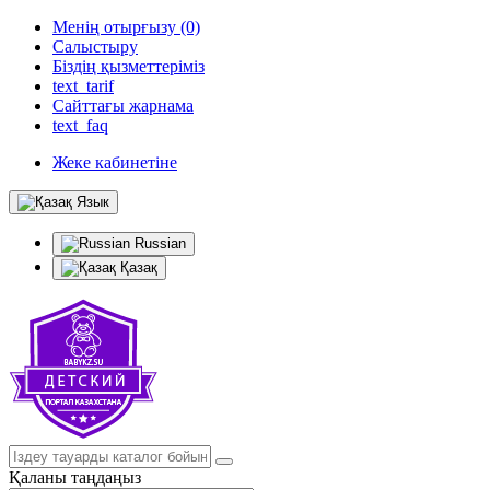
Менің отырғызу (0)
Салыстыру
Біздің қызметтеріміз
text_tarif
Сайттағы жарнама
text_faq
Жеке кабинетіне
Язык
Russian
Қазақ
Қаланы таңдаңыз