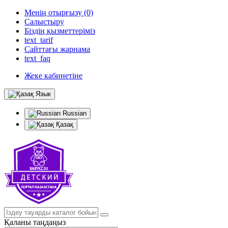
Менің отырғызу (0)
Салыстыру
Біздің қызметтеріміз
text_tarif
Сайттағы жарнама
text_faq
Жеке кабинетіне
Язык
Russian
Қазақ
Қаланы таңдаңыз