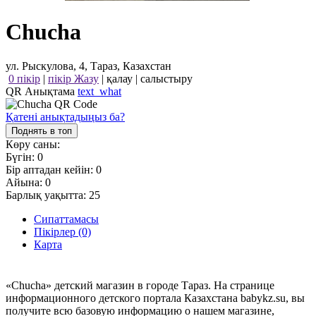
Chucha
ул. Рыскулова, 4, Тараз, Казахстан
0 пікір
|
пікір Жазу
|
қалау
|
салыстыру
QR Анықтама
text_what
Қатені анықтадыңыз ба?
Поднять в топ
Көру саны:
Бүгін:
0
Бір аптадан кейін:
0
Айына:
0
Барлық уақытта:
25
Сипаттамасы
Пікірлер (0)
Карта
«Chucha» детский магазин в городе Тараз. На странице
информационного детского портала Казахстана babykz.su, вы
получите всю базовую информацию о нашем магазине,