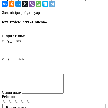
Жоқ пікірлер бұл тауар.
text_review_add «Chucha»
Сіздің атыңыз:
entry_pluses
entry_minuses
Сіздің пікір
Рейтингі
Введите код