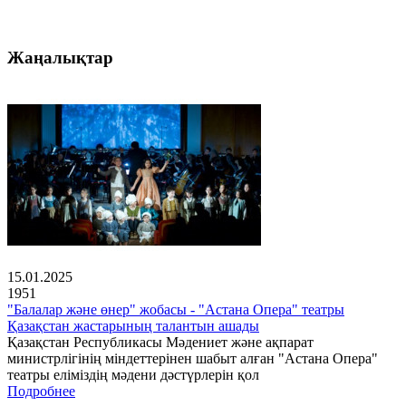
Жаңалықтар
15.01.2025
1951
"Балалар және өнер" жобасы - "Астана Опера" театры
Қазақстан жастарының талантын ашады
Қазақстан Республикасы Мәдениет және ақпарат
министрлігінің міндеттерінен шабыт алған "Астана Опера"
театры еліміздің мәдени дәстүрлерін қол
Подробнее