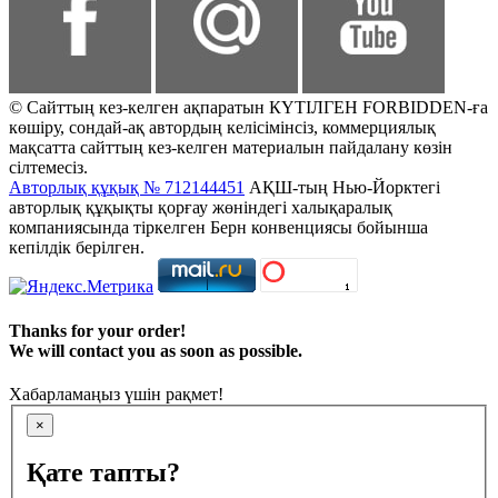
© Сайттың кез-келген ақпаратын КҮТІЛГЕН FORBIDDEN-ға
көшіру, сондай-ақ автордың келісімінсіз, коммерциялық
мақсатта сайттың кез-келген материалын пайдалану көзін
сілтемесіз.
Авторлық құқық № 712144451
АҚШ-тың Нью-Йорктегі
авторлық құқықты қорғау жөніндегі халықаралық
компаниясында тіркелген Берн конвенциясы бойынша
кепілдік берілген.
Thanks for your order!
We will contact you as soon as possible.
Хабарламаңыз үшін рақмет!
×
Қате тапты?