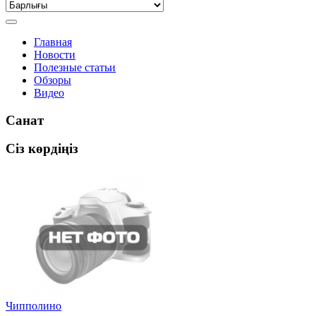
Главная
Новости
Полезные статьи
Обзоры
Видео
Санат
Сіз көрдіңіз
Чипполино