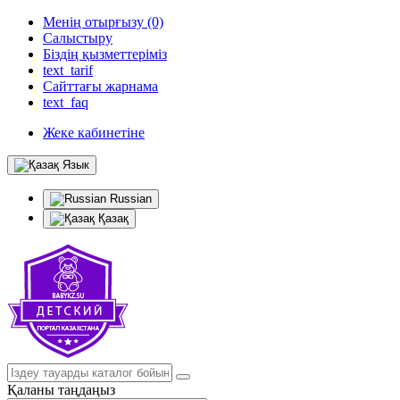
Менің отырғызу (0)
Салыстыру
Біздің қызметтеріміз
text_tarif
Сайттағы жарнама
text_faq
Жеке кабинетіне
Язык
Russian
Қазақ
Қаланы таңдаңыз