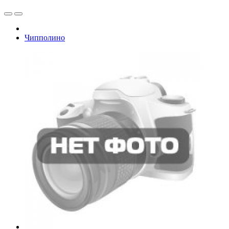
Чипполино