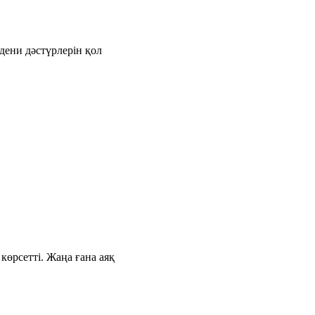
дени дәстүрлерін қол
өрсетті. Жаңа ғана аяқ