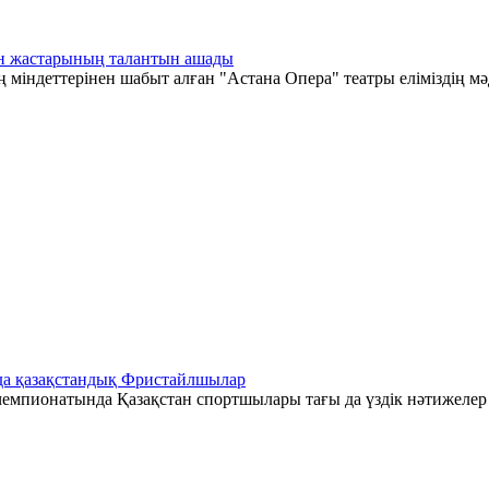
тан жастарының талантын ашады
 міндеттерінен шабыт алған "Астана Опера" театры еліміздің мә
да қазақстандық Фристайлшылар
емпионатында Қазақстан спортшылары тағы да үздік нәтижелер к