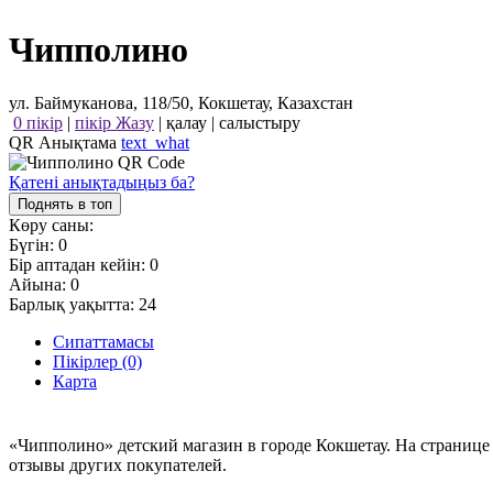
Чипполино
ул. Баймуканова, 118/50, Кокшетау, Казахстан
0 пікір
|
пікір Жазу
|
қалау
|
салыстыру
QR Анықтама
text_what
Қатені анықтадыңыз ба?
Поднять в топ
Көру саны:
Бүгін:
0
Бір аптадан кейін:
0
Айына:
0
Барлық уақытта:
24
Сипаттамасы
Пікірлер (0)
Карта
«Чипполино» детский магазин в городе Кокшетау. На странице
отзывы других покупателей.