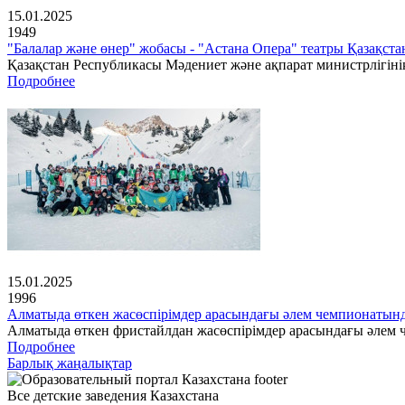
15.01.2025
1949
"Балалар және өнер" жобасы - "Астана Опера" театры Қазақс
Қазақстан Республикасы Мәдениет және ақпарат министрлігінің
Подробнее
15.01.2025
1996
Алматыда өткен жасөспірімдер арасындағы әлем чемпионатын
Алматыда өткен фристайлдан жасөспірімдер арасындағы әлем ч
Подробнее
Барлық жаңалықтар
Все детские заведения Казахстана