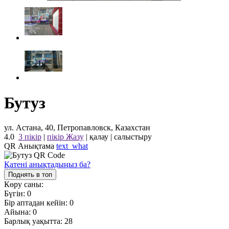
Бутуз
ул. Астана, 40, Петропавловск, Казахстан
4.0
3 пікір
|
пікір Жазу
|
қалау
|
салыстыру
QR Анықтама
text_what
Қатені анықтадыңыз ба?
Поднять в топ
Көру саны:
Бүгін:
0
Бір аптадан кейін:
0
Айына:
0
Барлық уақытта:
28