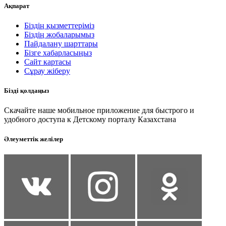
Ақпарат
Біздің қызметтеріміз
Біздің жобаларымыз
Пайдалану шарттары
Бізге хабарласыңыз
Сайт картасы
Сұрау жіберу
Бізді қолдаңыз
Скачайте наше мобильное приложение для быстрого и
удобного доступа к Детскому порталу Казахстана
Әлеуметтік желілер