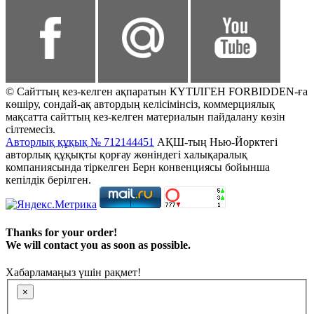
© Сайттың кез-келген ақпаратын КҮТІЛГЕН FORBIDDEN-ға
көшіру, сондай-ақ автордың келісімінсіз, коммерциялық
мақсатта сайттың кез-келген материалын пайдалану көзін
сілтемесіз.
Авторлық құқық № 712144451
АҚШ-тың Нью-Йорктегі
авторлық құқықты қорғау жөніндегі халықаралық
компаниясында тіркелген Берн конвенциясы бойынша
кепілдік берілген.
Thanks for your order!
We will contact you as soon as possible.
Хабарламаңыз үшін рақмет!
×