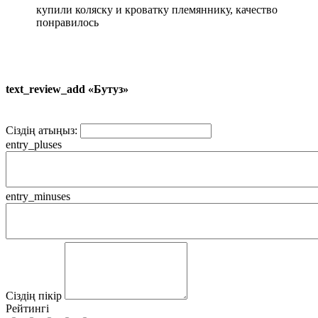
купили коляску и кроватку племяннику, качество
понравилось
text_review_add «Бутуз»
Сіздің атыңыз:
entry_pluses
entry_minuses
Сіздің пікір
Рейтингі