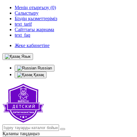
Менің отырғызу (0)
Салыстыру
Біздің қызметтеріміз
text_tarif
Сайттағы жарнама
text_faq
Жеке кабинетіне
Язык
Russian
Қазақ
Қаланы таңдаңыз