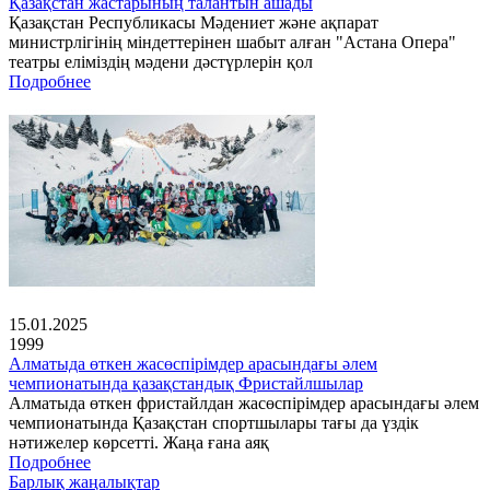
Қазақстан жастарының талантын ашады
Қазақстан Республикасы Мәдениет және ақпарат
министрлігінің міндеттерінен шабыт алған "Астана Опера"
театры еліміздің мәдени дәстүрлерін қол
Подробнее
15.01.2025
1999
Алматыда өткен жасөспірімдер арасындағы әлем
чемпионатында қазақстандық Фристайлшылар
Алматыда өткен фристайлдан жасөспірімдер арасындағы әлем
чемпионатында Қазақстан спортшылары тағы да үздік
нәтижелер көрсетті. Жаңа ғана аяқ
Подробнее
Барлық жаңалықтар