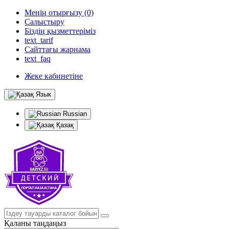
Менің отырғызу (0)
Салыстыру
Біздің қызметтеріміз
text_tarif
Сайттағы жарнама
text_faq
Жеке кабинетіне
Язык
Russian
Қазақ
Қаланы таңдаңыз