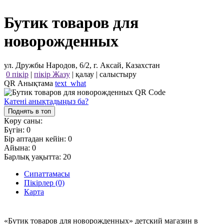
Бутик товаров для
новорожденных
ул. Дружбы Народов, 6/2, г. Аксай, Казахстан
0 пікір
|
пікір Жазу
|
қалау
|
салыстыру
QR Анықтама
text_what
Қатені анықтадыңыз ба?
Поднять в топ
Көру саны:
Бүгін:
0
Бір аптадан кейін:
0
Айына:
0
Барлық уақытта:
20
Сипаттамасы
Пікірлер (0)
Карта
«Бутик товаров для новорожденных» детский магазин в