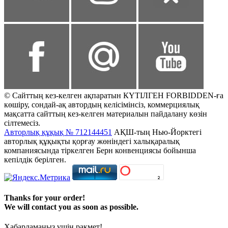
© Сайттың кез-келген ақпаратын КҮТІЛГЕН FORBIDDEN-ға
көшіру, сондай-ақ автордың келісімінсіз, коммерциялық
мақсатта сайттың кез-келген материалын пайдалану көзін
сілтемесіз.
Авторлық құқық № 712144451
АҚШ-тың Нью-Йорктегі
авторлық құқықты қорғау жөніндегі халықаралық
компаниясында тіркелген Берн конвенциясы бойынша
кепілдік берілген.
Thanks for your order!
We will contact you as soon as possible.
Хабарламаңыз үшін рақмет!