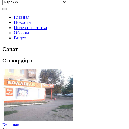
Главная
Новости
Полезные статьи
Обзоры
Видео
Санат
Сіз көрдіңіз
Болашак