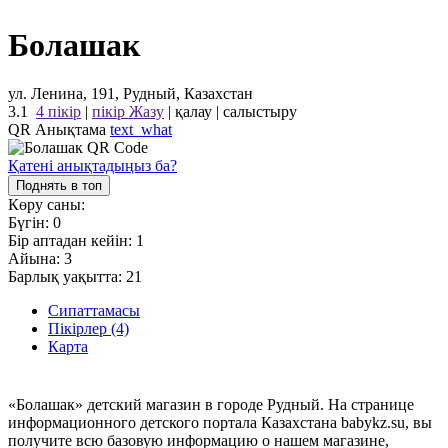
Болашак
ул. Ленина, 191, Рудный, Казахстан
3.1
4 пікір
|
пікір Жазу
|
қалау
|
салыстыру
QR Анықтама
text_what
Қатені анықтадыңыз ба?
Поднять в топ
Көру саны:
Бүгін:
0
Бір аптадан кейін:
1
Айына:
3
Барлық уақытта:
21
Сипаттамасы
Пікірлер (4)
Карта
«Болашак» детский магазин в городе Рудный. На странице
информационного детского портала Казахстана babykz.su, вы
получите всю базовую информацию о нашем магазине,