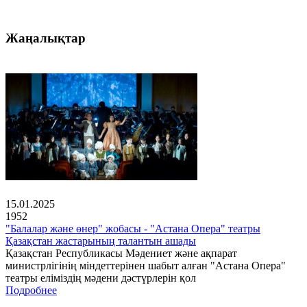
Жаңалықтар
15.01.2025
1952
"Балалар және өнер" жобасы - "Астана Опера" театры
Қазақстан жастарының талантын ашады
Қазақстан Республикасы Мәдениет және ақпарат
министрлігінің міндеттерінен шабыт алған "Астана Опера"
театры еліміздің мәдени дәстүрлерін қол
Подробнее