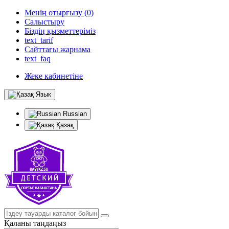
Менің отырғызу (0)
Салыстыру
Біздің қызметтеріміз
text_tarif
Сайттағы жарнама
text_faq
Жеке кабинетіне
Язык
Russian
Қазақ
Қаланы таңдаңыз