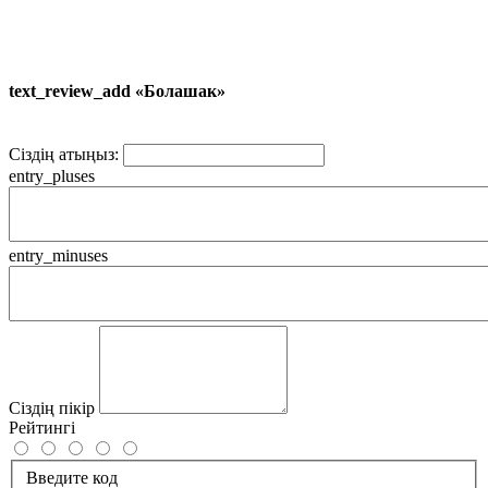
text_review_add «Болашак»
Сіздің атыңыз:
entry_pluses
entry_minuses
Сіздің пікір
Рейтингі
Введите код