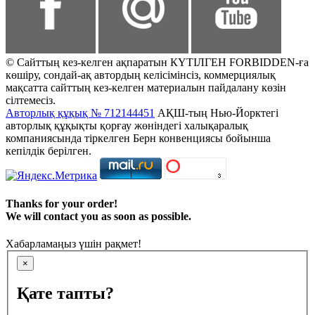
© Сайттың кез-келген ақпаратын КҮТІЛГЕН FORBIDDEN-ға
көшіру, сондай-ақ автордың келісімінсіз, коммерциялық
мақсатта сайттың кез-келген материалын пайдалану көзін
сілтемесіз.
Авторлық құқық № 712144451
АҚШ-тың Нью-Йорктегі
авторлық құқықты қорғау жөніндегі халықаралық
компаниясында тіркелген Берн конвенциясы бойынша
кепілдік берілген.
Thanks for your order!
We will contact you as soon as possible.
Хабарламаңыз үшін рақмет!
×
Қате тапты?