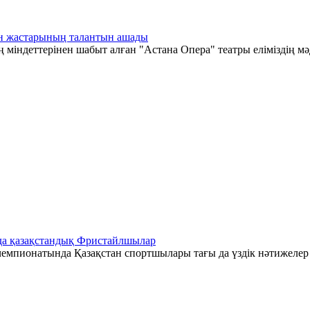
тан жастарының талантын ашады
 міндеттерінен шабыт алған "Астана Опера" театры еліміздің мә
да қазақстандық Фристайлшылар
емпионатында Қазақстан спортшылары тағы да үздік нәтижелер к