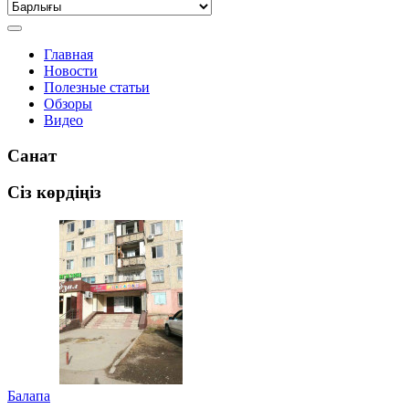
Главная
Новости
Полезные статьи
Обзоры
Видео
Санат
Сіз көрдіңіз
Балапа