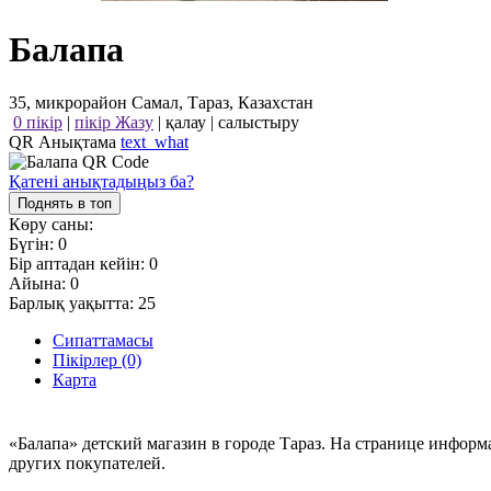
Балапа
35, микрорайон Самал, Тараз, Казахстан
0 пікір
|
пікір Жазу
|
қалау
|
салыстыру
QR Анықтама
text_what
Қатені анықтадыңыз ба?
Поднять в топ
Көру саны:
Бүгін:
0
Бір аптадан кейін:
0
Айына:
0
Барлық уақытта:
25
Сипаттамасы
Пікірлер (0)
Карта
«Балапа» детский магазин в городе Тараз. На странице инфор
других покупателей.