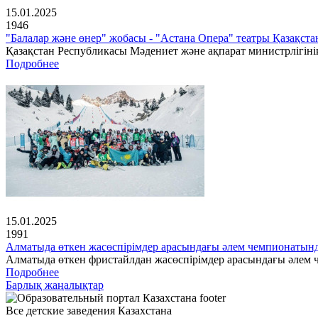
15.01.2025
1946
"Балалар және өнер" жобасы - "Астана Опера" театры Қазақс
Қазақстан Республикасы Мәдениет және ақпарат министрлігінің
Подробнее
15.01.2025
1991
Алматыда өткен жасөспірімдер арасындағы әлем чемпионатын
Алматыда өткен фристайлдан жасөспірімдер арасындағы әлем ч
Подробнее
Барлық жаңалықтар
Все детские заведения Казахстана