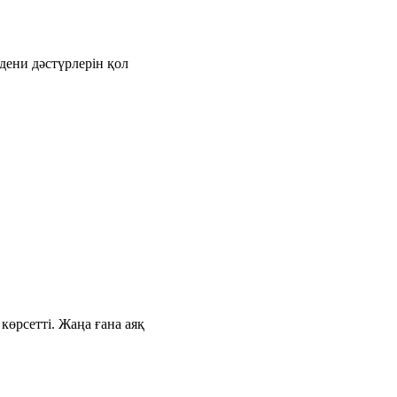
дени дәстүрлерін қол
өрсетті. Жаңа ғана аяқ