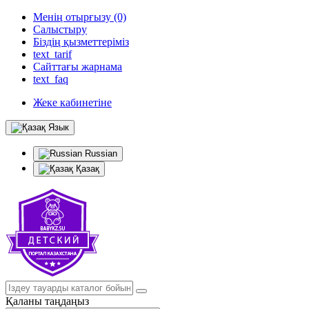
Менің отырғызу (0)
Салыстыру
Біздің қызметтеріміз
text_tarif
Сайттағы жарнама
text_faq
Жеке кабинетіне
Язык
Russian
Қазақ
Қаланы таңдаңыз