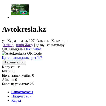
Avtokresla.kz
ул. Курмангазы, 107, Алматы, Казахстан
0 пікір
|
пікір Жазу
|
қалау
|
салыстыру
QR Анықтама
text_what
Қатені анықтадыңыз ба?
Поднять в топ
Көру саны:
Бүгін:
0
Бір аптадан кейін:
0
Айына:
0
Барлық уақытта:
26
Сипаттамасы
Пікірлер (0)
Карта