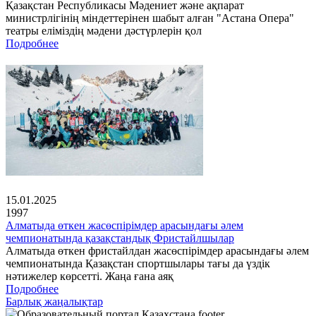
Қазақстан Республикасы Мәдениет және ақпарат
министрлігінің міндеттерінен шабыт алған "Астана Опера"
театры еліміздің мәдени дәстүрлерін қол
Подробнее
15.01.2025
1997
Алматыда өткен жасөспірімдер арасындағы әлем
чемпионатында қазақстандық Фристайлшылар
Алматыда өткен фристайлдан жасөспірімдер арасындағы әлем
чемпионатында Қазақстан спортшылары тағы да үздік
нәтижелер көрсетті. Жаңа ғана аяқ
Подробнее
Барлық жаңалықтар