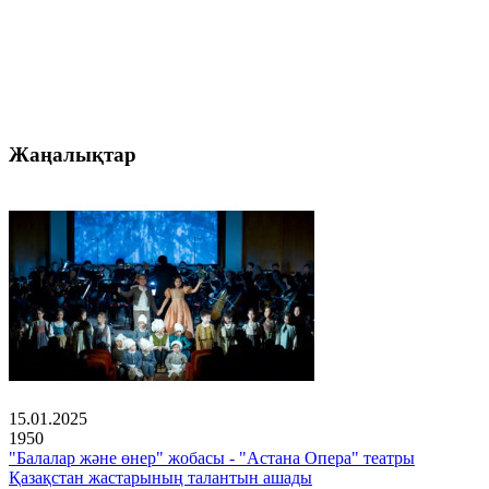
Жаңалықтар
15.01.2025
1950
"Балалар және өнер" жобасы - "Астана Опера" театры
Қазақстан жастарының талантын ашады