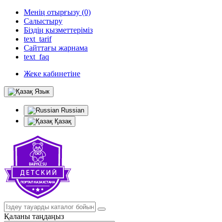
Менің отырғызу (0)
Салыстыру
Біздің қызметтеріміз
text_tarif
Сайттағы жарнама
text_faq
Жеке кабинетіне
Язык
Russian
Қазақ
Қаланы таңдаңыз