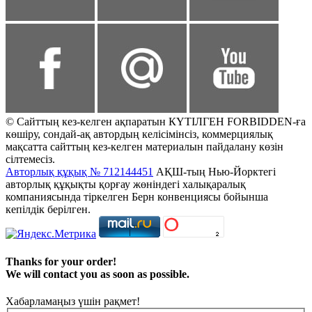
© Сайттың кез-келген ақпаратын КҮТІЛГЕН FORBIDDEN-ға
көшіру, сондай-ақ автордың келісімінсіз, коммерциялық
мақсатта сайттың кез-келген материалын пайдалану көзін
сілтемесіз.
Авторлық құқық № 712144451
АҚШ-тың Нью-Йорктегі
авторлық құқықты қорғау жөніндегі халықаралық
компаниясында тіркелген Берн конвенциясы бойынша
кепілдік берілген.
Thanks for your order!
We will contact you as soon as possible.
Хабарламаңыз үшін рақмет!