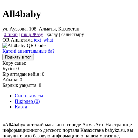
All4baby
ул. Ауэзова, 108, Алматы, Казахстан
0 пікір
|
пікір Жазу
|
қалау
|
салыстыру
QR Анықтама
text_what
Қатені анықтадыңыз ба?
Поднять в топ
Көру саны:
Бүгін:
0
Бір аптадан кейін:
0
Айына:
0
Барлық уақытта:
8
Сипаттамасы
Пікірлер (0)
Карта
«All4baby» детский магазин в городе Алма-Ата. На странице
информационного детского портала Казахстана babykz.su, вы
получите всю базовую информацию о нашем магазине,