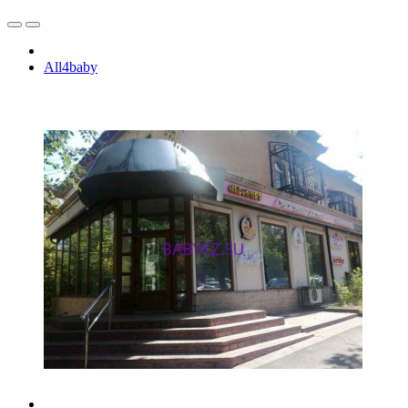
All4baby