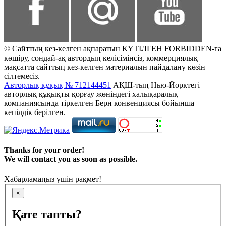
© Сайттың кез-келген ақпаратын КҮТІЛГЕН FORBIDDEN-ға
көшіру, сондай-ақ автордың келісімінсіз, коммерциялық
мақсатта сайттың кез-келген материалын пайдалану көзін
сілтемесіз.
Авторлық құқық № 712144451
АҚШ-тың Нью-Йорктегі
авторлық құқықты қорғау жөніндегі халықаралық
компаниясында тіркелген Берн конвенциясы бойынша
кепілдік берілген.
Thanks for your order!
We will contact you as soon as possible.
Хабарламаңыз үшін рақмет!
×
Қате тапты?