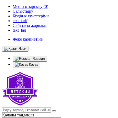
Менің отырғызу (0)
Салыстыру
Біздің қызметтеріміз
text_tarif
Сайттағы жарнама
text_faq
Жеке кабинетіне
Язык
Russian
Қазақ
Қаланы таңдаңыз