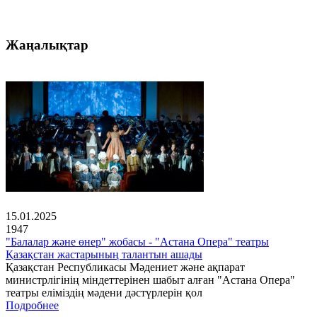
Жаңалықтар
15.01.2025
1947
"Балалар және өнер" жобасы - "Астана Опера" театры
Қазақстан жастарының талантын ашады
Қазақстан Республикасы Мәдениет және ақпарат
министрлігінің міндеттерінен шабыт алған "Астана Опера"
театры еліміздің мәдени дәстүрлерін қол
Подробнее