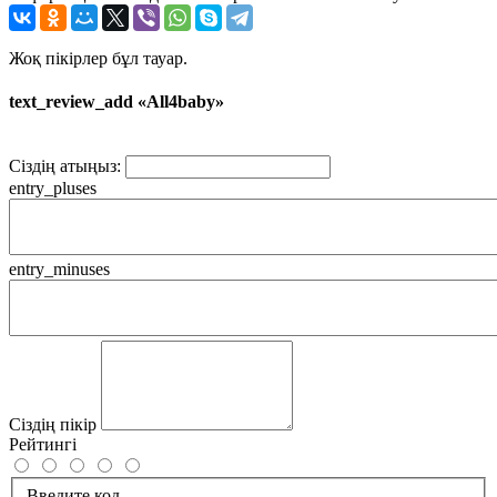
Жоқ пікірлер бұл тауар.
text_review_add «All4baby»
Сіздің атыңыз:
entry_pluses
entry_minuses
Сіздің пікір
Рейтингі
Введите код