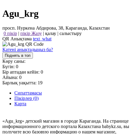
Agu_krg
просп. Нуркена Абдирова, 38, Караганда, Казахстан
0 пікір
|
пікір Жазу
|
қалау
|
салыстыру
QR Анықтама
text_what
Қатені анықтадыңыз ба?
Поднять в топ
Көру саны:
Бүгін:
0
Бір аптадан кейін:
0
Айына:
0
Барлық уақытта:
19
Сипаттамасы
Пікірлер (0)
Карта
«Agu_krg» детский магазин в городе Караганда. На странице
информационного детского портала Казахстана babykz.su, вы
получите всю базовую информацию о нашем магазине,