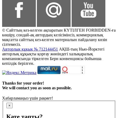
© Сайттың кез-келген ақпаратын КҮТІЛГЕН FORBIDDEN-ға
көшіру, сондай-ақ автордың келісімінсіз, коммерциялық
мақсатта сайттың кез-келген материалын пайдалану көзін
сілтемесіз.
Авторлық құқық № 712144451
АҚШ-тың Нью-Йорктегі
авторлық құқықты қорғау жөніндегі халықаралық
компаниясында тіркелген Берн конвенциясы бойынша
кепілдік берілген.
Thanks for your order!
We will contact you as soon as possible.
Хабарламаңыз үшін рақмет!
×
Қате тапты?