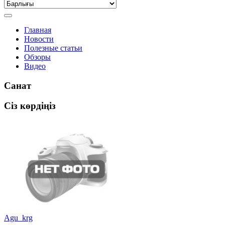
Главная
Новости
Полезные статьи
Обзоры
Видео
Санат
Сіз көрдіңіз
Agu_krg