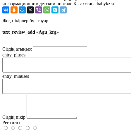
информационном детском портале Казахстана babykz.su.
Жоқ пікірлер бұл тауар.
text_review_add «Agu_krg»
Сіздің атыңыз:
entry_pluses
entry_minuses
Сіздің пікір
Рейтингі