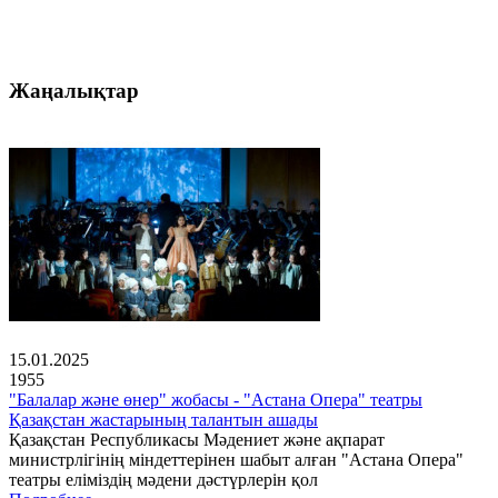
Жаңалықтар
15.01.2025
1955
"Балалар және өнер" жобасы - "Астана Опера" театры
Қазақстан жастарының талантын ашады
Қазақстан Республикасы Мәдениет және ақпарат
министрлігінің міндеттерінен шабыт алған "Астана Опера"
театры еліміздің мәдени дәстүрлерін қол