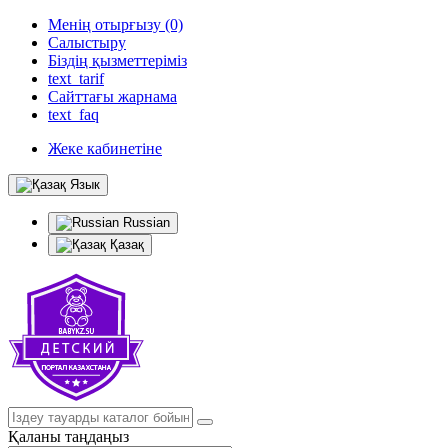
Менің отырғызу (0)
Салыстыру
Біздің қызметтеріміз
text_tarif
Сайттағы жарнама
text_faq
Жеке кабинетіне
Язык
Russian
Қазақ
Қаланы таңдаңыз