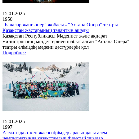
15.01.2025
1950
"Балалар және өнер" жобасы - "Астана Опера" театры
Қазақстан жастарының талантын ашады
Қазақстан Республикасы Мәдениет және ақпарат
министрлігінің міндеттерінен шабыт алған "Астана Опера"
театры еліміздің мәдени дәстүрлерін қол
Подробнее
15.01.2025
1997
Алматыда өткен жасөспірімдер арасындағы әлем
чемпионатында қазақстандық Фристайлшылар