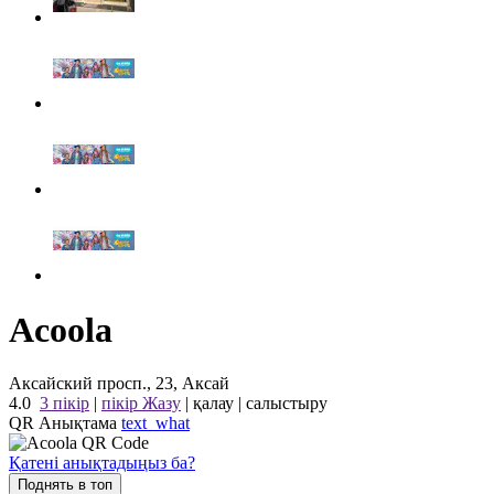
Acoola
Аксайский просп., 23, Аксай
4.0
3 пікір
|
пікір Жазу
|
қалау
|
салыстыру
QR Анықтама
text_what
Қатені анықтадыңыз ба?
Поднять в топ