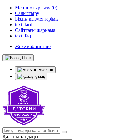
Менің отырғызу (0)
Салыстыру
Біздің қызметтеріміз
text_tarif
Сайттағы жарнама
text_faq
Жеке кабинетіне
Язык
Russian
Қазақ
Қаланы таңдаңыз