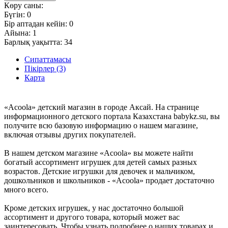
Көру саны:
Бүгін:
0
Бір аптадан кейін:
0
Айына:
1
Барлық уақытта:
34
Сипаттамасы
Пікірлер (3)
Карта
«Acoola» детский магазин в городе Аксай. На странице
информационного детского портала Казахстана babykz.su, вы
получите всю базовую информацию о нашем магазине,
включая отзывы других покупателей.
В нашем детском магазине «Acoola» вы можете найти
богатый ассортимент игрушек для детей самых разных
возрастов. Детские игрушки для девочек и мальчиком,
дошкольников и школьников - «Acoola» продает достаточно
много всего.
Кроме детских игрушек, у нас достаточно большой
ассортимент и другого товара, который может вас
заинтересовать. Чтобы узнать подробнее о наших товарах и