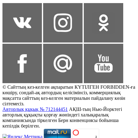
© Сайттың кез-келген ақпаратын КҮТІЛГЕН FORBIDDEN-ға
көшіру, сондай-ақ автордың келісімінсіз, коммерциялық
мақсатта сайттың кез-келген материалын пайдалану көзін
сілтемесіз.
Авторлық құқық № 712144451
АҚШ-тың Нью-Йорктегі
авторлық құқықты қорғау жөніндегі халықаралық
компаниясында тіркелген Берн конвенциясы бойынша
кепілдік берілген.