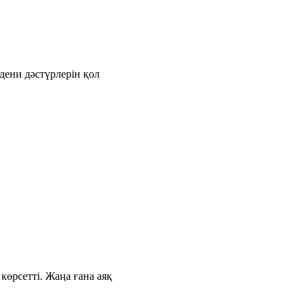
дени дәстүрлерін қол
өрсетті. Жаңа ғана аяқ