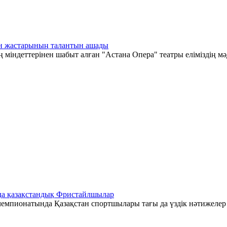
тан жастарының талантын ашады
 міндеттерінен шабыт алған "Астана Опера" театры еліміздің мә
да қазақстандық Фристайлшылар
емпионатында Қазақстан спортшылары тағы да үздік нәтижелер к