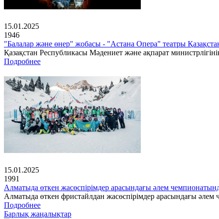
15.01.2025
1946
"Балалар және өнер" жобасы - "Астана Опера" театры Қазақс
Қазақстан Республикасы Мәдениет және ақпарат министрлігінің
Подробнее
15.01.2025
1991
Алматыда өткен жасөспірімдер арасындағы әлем чемпионатын
Алматыда өткен фристайлдан жасөспірімдер арасындағы әлем ч
Подробнее
Барлық жаңалықтар