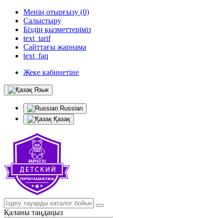
Менің отырғызу (0)
Салыстыру
Біздің қызметтеріміз
text_tarif
Сайттағы жарнама
text_faq
Жеке кабинетіне
Язык
Russian
Қазақ
Қаланы таңдаңыз