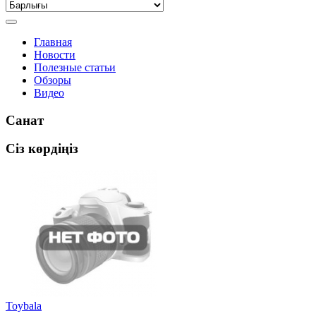
Главная
Новости
Полезные статьи
Обзоры
Видео
Санат
Сіз көрдіңіз
Toybala