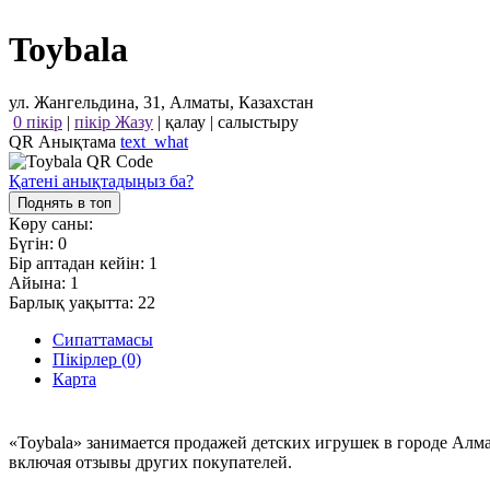
Toybala
ул. Жангельдина, 31, Алматы, Казахстан
0 пікір
|
пікір Жазу
|
қалау
|
салыстыру
QR Анықтама
text_what
Қатені анықтадыңыз ба?
Поднять в топ
Көру саны:
Бүгін:
0
Бір аптадан кейін:
1
Айына:
1
Барлық уақытта:
22
Сипаттамасы
Пікірлер (0)
Карта
«Toybala» занимается продажей детских игрушек в городе Алм
включая отзывы других покупателей.