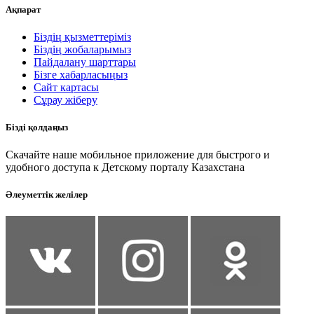
Ақпарат
Біздің қызметтеріміз
Біздің жобаларымыз
Пайдалану шарттары
Бізге хабарласыңыз
Сайт картасы
Сұрау жіберу
Бізді қолдаңыз
Скачайте наше мобильное приложение для быстрого и
удобного доступа к Детскому порталу Казахстана
Әлеуметтік желілер