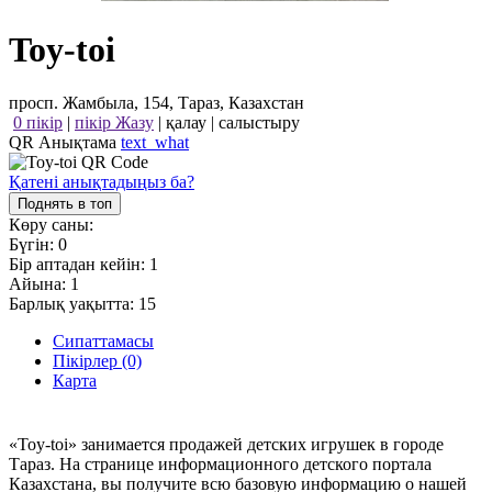
Toy-toi
просп. Жамбыла, 154, Тараз, Казахстан
0 пікір
|
пікір Жазу
|
қалау
|
салыстыру
QR Анықтама
text_what
Қатені анықтадыңыз ба?
Поднять в топ
Көру саны:
Бүгін:
0
Бір аптадан кейін:
1
Айына:
1
Барлық уақытта:
15
Сипаттамасы
Пікірлер (0)
Карта
«Toy-toi» занимается продажей детских игрушек в городе
Тараз. На странице информационного детского портала
Казахстана, вы получите всю базовую информацию о нашей