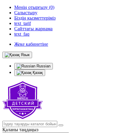
Менің отырғызу (0)
Салыстыру
Біздің қызметтеріміз
text_tarif
Сайттағы жарнама
text_faq
Жеке кабинетіне
Язык
Russian
Қазақ
Қаланы таңдаңыз