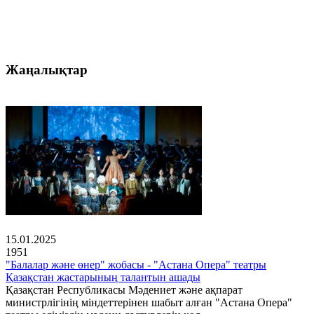
Жаңалықтар
15.01.2025
1951
"Балалар және өнер" жобасы - "Астана Опера" театры
Қазақстан жастарының талантын ашады
Қазақстан Республикасы Мәдениет және ақпарат
министрлігінің міндеттерінен шабыт алған "Астана Опера"