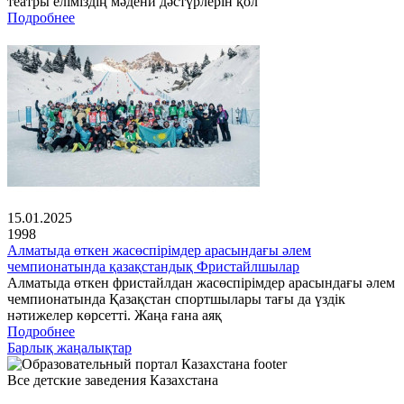
театры еліміздің мәдени дәстүрлерін қол
Подробнее
15.01.2025
1998
Алматыда өткен жасөспірімдер арасындағы әлем
чемпионатында қазақстандық Фристайлшылар
Алматыда өткен фристайлдан жасөспірімдер арасындағы әлем
чемпионатында Қазақстан спортшылары тағы да үздік
нәтижелер көрсетті. Жаңа ғана аяқ
Подробнее
Барлық жаңалықтар
Все детские заведения Казахстана