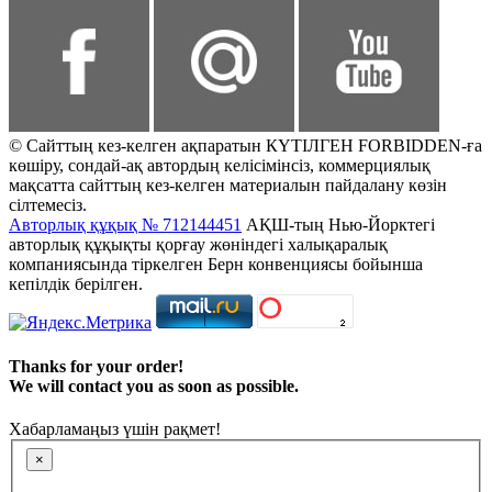
© Сайттың кез-келген ақпаратын КҮТІЛГЕН FORBIDDEN-ға
көшіру, сондай-ақ автордың келісімінсіз, коммерциялық
мақсатта сайттың кез-келген материалын пайдалану көзін
сілтемесіз.
Авторлық құқық № 712144451
АҚШ-тың Нью-Йорктегі
авторлық құқықты қорғау жөніндегі халықаралық
компаниясында тіркелген Берн конвенциясы бойынша
кепілдік берілген.
Thanks for your order!
We will contact you as soon as possible.
Хабарламаңыз үшін рақмет!
×