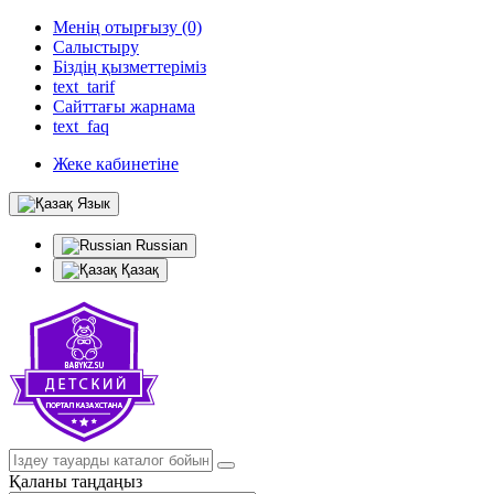
Менің отырғызу (0)
Салыстыру
Біздің қызметтеріміз
text_tarif
Сайттағы жарнама
text_faq
Жеке кабинетіне
Язык
Russian
Қазақ
Қаланы таңдаңыз