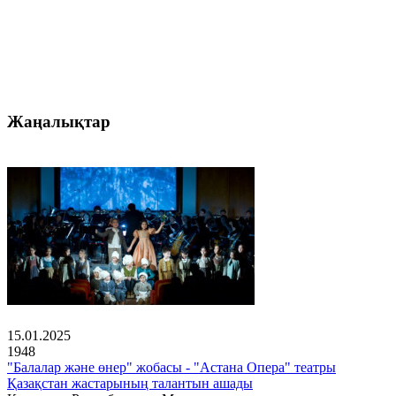
Жаңалықтар
15.01.2025
1948
"Балалар және өнер" жобасы - "Астана Опера" театры
Қазақстан жастарының талантын ашады