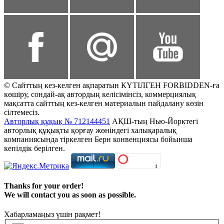
© Сайттың кез-келген ақпаратын КҮТІЛГЕН FORBIDDEN-ға
көшіру, сондай-ақ автордың келісімінсіз, коммерциялық
мақсатта сайттың кез-келген материалын пайдалану көзін
сілтемесіз.
Авторлық құқық № 712144451
АҚШ-тың Нью-Йорктегі
авторлық құқықты қорғау жөніндегі халықаралық
компаниясында тіркелген Берн конвенциясы бойынша
кепілдік берілген.
Thanks for your order!
We will contact you as soon as possible.
Хабарламаңыз үшін рақмет!