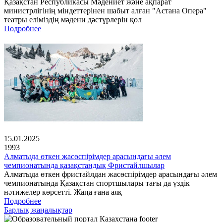
Қазақстан Республикасы Мәдениет және ақпарат
министрлігінің міндеттерінен шабыт алған "Астана Опера"
театры еліміздің мәдени дәстүрлерін қол
Подробнее
15.01.2025
1993
Алматыда өткен жасөспірімдер арасындағы әлем
чемпионатында қазақстандық Фристайлшылар
Алматыда өткен фристайлдан жасөспірімдер арасындағы әлем
чемпионатында Қазақстан спортшылары тағы да үздік
нәтижелер көрсетті. Жаңа ғана аяқ
Подробнее
Барлық жаңалықтар