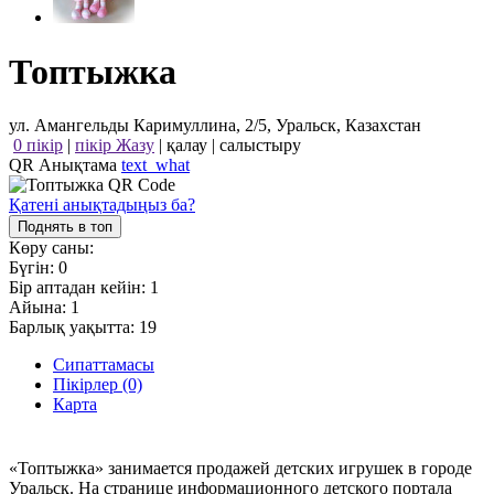
Топтыжка
ул. Амангельды Каримуллина, 2/5, Уральск, Казахстан
0 пікір
|
пікір Жазу
|
қалау
|
салыстыру
QR Анықтама
text_what
Қатені анықтадыңыз ба?
Поднять в топ
Көру саны:
Бүгін:
0
Бір аптадан кейін:
1
Айына:
1
Барлық уақытта:
19
Сипаттамасы
Пікірлер (0)
Карта
«Топтыжка» занимается продажей детских игрушек в городе
Уральск. На странице информационного детского портала